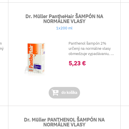
Dr. Müller PantheHair ŠAMPÓN NA
NORMÁLNE VLASY
1x200 ml
m
Panthenol šampón 2%
ený
určený na normálne vlasy
obmedzuje vypadávaniu, ...
5,23 €
do košíka
Dr. Müller PANTHENOL ŠAMPÓN NA
NORMÁLNE VLASY