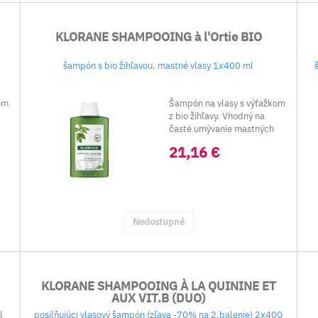
KLORANE SHAMPOOING à l'Ortie BIO
šampón s bio žihľavou, mastné vlasy 1x400 ml
om
Šampón na vlasy s výťažkom
z bio žihľavy. Vhodný na
časté umývanie mastných
vlas...
21,16 €
Nedostupné
KLORANE SHAMPOOING À LA QUININE ET
AUX VIT.B (DUO)
l
posilňujúci vlasový šampón (zľava -70% na 2.balenie) 2x400