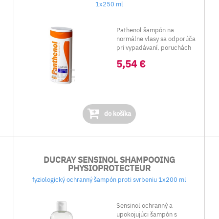
1x250 ml
Pathenol šampón na
normálne vlasy sa odporúča
pri vypadávaní, poruchách
rastu a...
5,54 €
do košíka
DUCRAY SENSINOL SHAMPOOING
PHYSIOPROTECTEUR
fyziologický ochranný šampón proti svrbeniu 1x200 ml
Sensinol ochranný a
upokojujúci šampón s