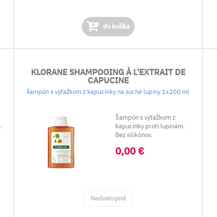
do košíka
KLORANE SHAMPOOING À L'EXTRAIT DE
CAPUCINE
šampón s výťažkom z kapucínky na suché lupiny 1x200 ml
s
Šampón s výťažkom z
.
kapucínky proti lupinám.
Bez silikónov.
0,00 €
Nedostupné