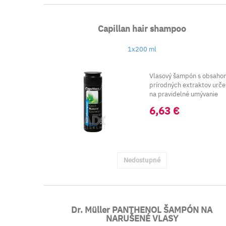
Capillan hair shampoo
1x200 ml
Vlasový šampón s obsaho
prírodných extraktov urč
na pravidelné umývanie
vlasov....
6,63 €
Nedostupné
Dr. Müller PANTHENOL ŠAMPÓN NA
NARUŠENÉ VLASY