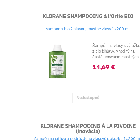
KLORANE SHAMPOOING à l'Ortie BIO
šampón s bio žihľavou, mastné vlasy 1x200 ml
Šampón na vlasy s výťažk
z bio žihľavy. Vhodný na
časté umývanie mastných
vlas...
14,69 €
Nedostupné
KLORANE SHAMPOOING À LA PIVOINE
(inovácia)
šampón na citlivú a podráždenú vlasovú pokožku 1x200 m