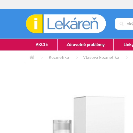
AKCIE
Zdravotné problémy
Liek
>
Kozmetika
>
Vlasová kozmetika
>