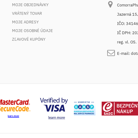
MOJE OBJEDNÁVKY
ComorraPhar
VRÁTENÝ TOVAR
Jazerná 15
MOJE ADRESY
IČO: 3414
MOJE OSOBNÉ ÚDAJE
IČ DPH: 2
ZĽAVOVÉ KUPÓNY
reg. vl. OS
E-mail:
dot