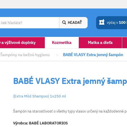
HĽADAŤ
výdaj v
100
y a výživové doplnky
Kozmetika
Matka a dieťa
Šampóny na bežnú hygienu
>
BABÉ VLASY Extra jemný šampón
BABÉ VLASY Extra jemný šam
(Extra Mild Shampoo) 1x250 ml
Šampón na starostlivosť o všetky typy vlasov určený na každodenné p
Výrobca:
BABÉ LABORATORIOS