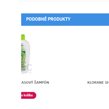
PODOBNÉ PRODUKTY
Ý ŠAMPÓN
KLORANE SHAMPOOING AU LAI
a