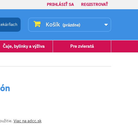
PRIHLÁSIŤ SA
REGISTROVAŤ
Košík
lekárňach
(prázdne)
Čaje, bylinky a výživa
Pre zvieratá
pón
oužitie.
Viac na adcc.sk