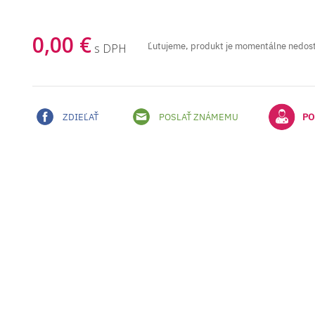
0,00 €
Ľutujeme, produkt je momentálne nedos
s DPH
ZDIEĽAŤ
POSLAŤ ZNÁMEMU
PO