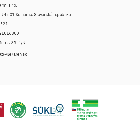
m, s r.o.
, 945 01 Komárno, Slovenská republika
6521
021016800
. Nitra: 2514/N
az@ilekaren.sk