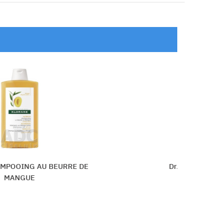
RRE DE
Dr. Müller PantheHair ŠAMPÓN N
NORMÁLNE VLASY
Vložiť do košíka