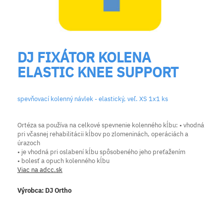
DJ FIXÁTOR KOLENA
ELASTIC KNEE SUPPORT
spevňovací kolenný návlek - elastický, veľ. XS 1x1 ks
Ortéza sa používa na celkové spevnenie kolenného kĺbu: • vhodná
pri včasnej rehabilitácii kĺbov po zlomeninách, operáciách a
úrazoch
• je vhodná pri oslabení kĺbu spôsobeného jeho preťažením
• bolesť a opuch kolenného kĺbu
Viac na adcc.sk
Výrobca:
DJ Ortho