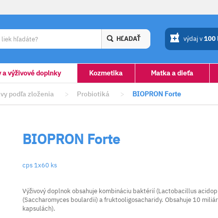
HĽADAŤ
výdaj v
100
y a výživové doplnky
Kozmetika
Matka a dieťa
vy podľa zloženia
>
Probiotiká
>
BIOPRON Forte
BIOPRON Forte
cps 1x60 ks
Výživový doplnok obsahuje kombináciu baktérií (Lactobacillus acidoph
(Saccharomyces boulardii) a fruktooligosacharidy. Obsahuje 10 miliár
kapsulách).