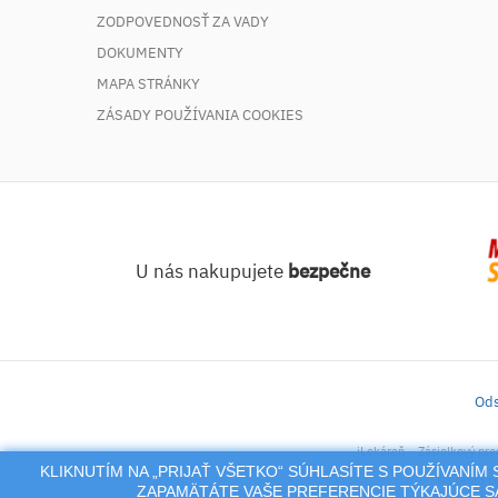
ZODPOVEDNOSŤ ZA VADY
DOKUMENTY
MAPA STRÁNKY
ZÁSADY POUŽÍVANIA COOKIES
U nás nakupujete
bezpečne
Ods
iLekáreň – Zásielkový pre
KLIKNUTÍM NA „PRIJAŤ VŠETKO“ SÚHLASÍTE S POUŽÍVANÍ
Na tento po
ZAPAMÄTÁTE VAŠE PREFERENCIE TÝKAJÚCE SA