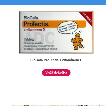
mínom D
BIOPRON Forte