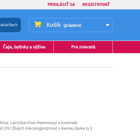
PRIHLÁSIŤ SA
REGISTROVAŤ
Košík
lekárňach
(prázdne)
Čaje, bylinky a výživa
Pre zvieratá
ilus, Lactobacillus rhamnosus) a kvasiniek
d CFU (živých mikroorganizmov) v dennej dávke (v 2