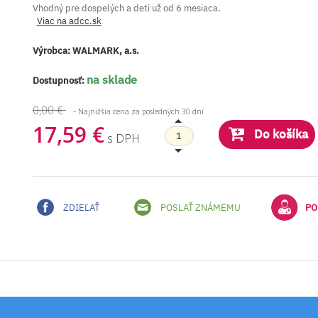
Vhodný pre dospelých a deti už od 6 mesiaca.
Viac na adcc.sk
Výrobca:
WALMARK, a.s.
na sklade
Dostupnosť:
0,00 €
-
Najnižšia cena za posledných 30 dní
17,59 €
Do košíka
s DPH
ZDIEĽAŤ
POSLAŤ ZNÁMEMU
PO