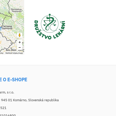
E O E-SHOPE
m, s r.o.
, 945 01 Komárno, Slovenská republika
6521
021016800