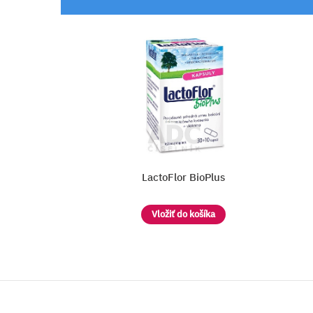
lus
BioGaia ProTectis s vita
a
Vložiť do košíka