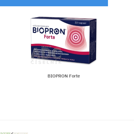
LactoFlor BioPlus žuvacie tablety
Vložiť do košíka