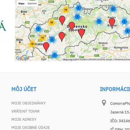
MÔJ ÚČET
INFORMÁCI
MOJE OBJEDNÁVKY
ComorraPhar
VRÁTENÝ TOVAR
Jazerná 15
MOJE ADRESY
IČO: 3414
MOJE OSOBNÉ ÚDAJE
IČ DPH: 2