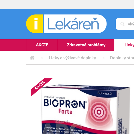
AKCIE
Zdravotné problémy
Liek
>
Lieky a výživové doplnky
>
Doplnky stra
AKCIA