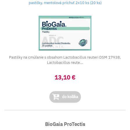
pastilky, mentolová príchuť 2x10 ks (20 ks)
Pastilky na c
múľanie s obsahom Lactobacillus reuteri DSM 17938,
Lactobacillus reute...
13,10 €
do košíka
BioGaia ProTectis