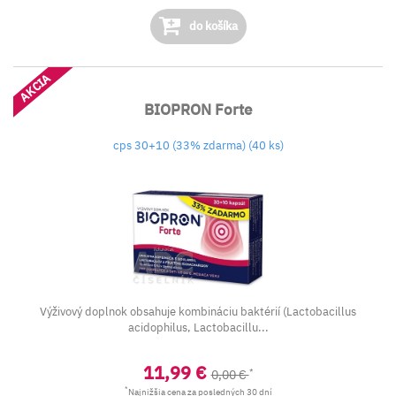
do košíka
AKCIA
BIOPRON Forte
cps 30+10 (33% zdarma) (40 ks)
Výživový doplnok obsahuje kombináciu baktérií (Lactobacillus
acidophilus, Lactobacillu...
11,99 €
*
0,00 €
*
Najnižšia cena za posledných 30 dní