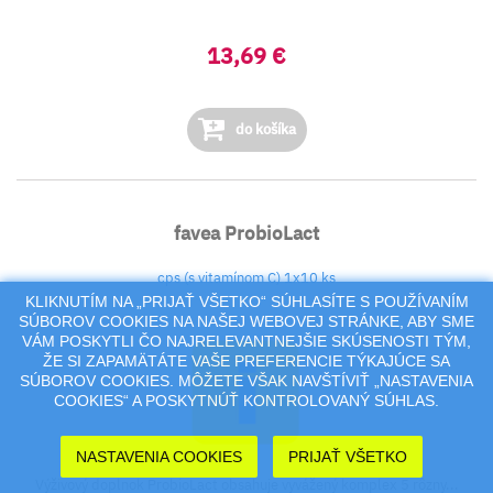
13,69 €
do košíka
favea ProbioLact
cps (s vitamínom C) 1x10 ks
KLIKNUTÍM NA „PRIJAŤ VŠETKO“ SÚHLASÍTE S POUŽÍVANÍM
SÚBOROV COOKIES NA NAŠEJ WEBOVEJ STRÁNKE, ABY SME
VÁM POSKYTLI ČO NAJRELEVANTNEJŠIE SKÚSENOSTI TÝM,
ŽE SI ZAPAMÄTÁTE VAŠE PREFERENCIE TÝKAJÚCE SA
SÚBOROV COOKIES. MÔŽETE VŠAK NAVŠTÍVIŤ „NASTAVENIA
COOKIES“ A POSKYTNÚŤ KONTROLOVANÝ SÚHLAS.
NASTAVENIA COOKIES
PRIJAŤ VŠETKO
Výživový doplnok ProbioLact obsahuje vyvážený komplex 5 rôzny...