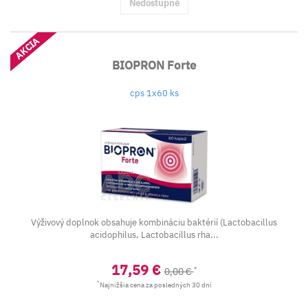
Nedostupné
AKCIA
BIOPRON Forte
cps 1x60 ks
Výživový doplnok obsahuje kombináciu baktérií (Lactobacillus
acidophilus, Lactobacillus rha...
17,59 €
*
0,00 €
*
Najnižšia cena za posledných 30 dní