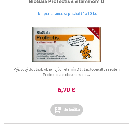
BioGaia ProTectis s vitamínom D
tbl (pomarančová príchuť) 1x10 ks
Výživový doplnok obsahujúci vitamín D3, Lactobacillus reuteri
Protectis a s obsahom sla...
6,70 €
do košíka