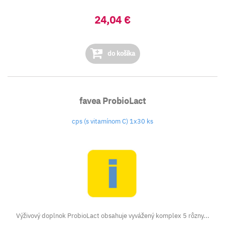
24,04 €
do košíka
favea ProbioLact
cps (s vitamínom C) 1x30 ks
Výživový doplnok ProbioLact obsahuje vyvážený komplex 5 rôzny...