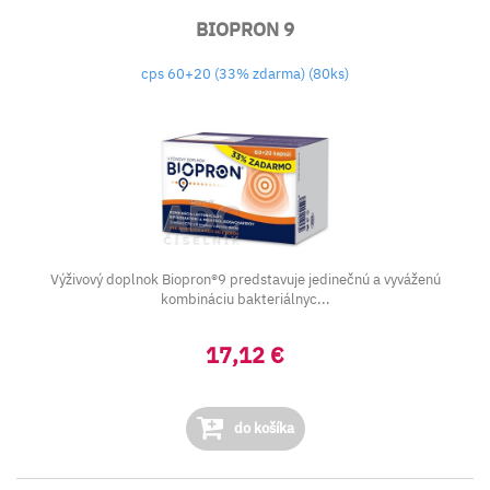
BIOPRON 9
cps 60+20 (33% zdarma) (80ks)
Výživový doplnok Biopron®9 predstavuje jedinečnú a vyváženú
kombináciu bakteriálnyc...
17,12 €
do košíka