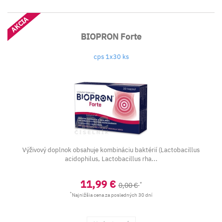
AKCIA
BIOPRON Forte
cps 1x30 ks
Výživový doplnok obsahuje kombináciu baktérií (Lactobacillus
acidophilus, Lactobacillus rha...
11,99 €
*
0,00 €
*
Najnižšia cena za posledných 30 dní