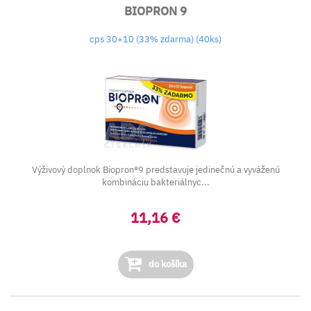
BIOPRON 9
cps 30+10 (33% zdarma) (40ks)
Výživový doplnok Biopron®9 predstavuje jedinečnú a vyváženú
kombináciu bakteriálnyc...
11,16 €
do košíka