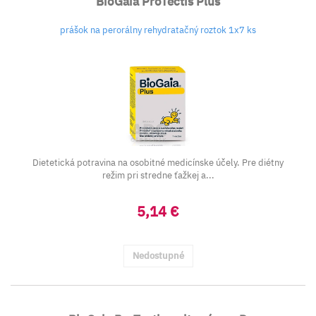
BioGaia ProTectis Plus
prášok na perorálny rehydratačný roztok 1x7 ks
Dietetická potravina na osobitné medicínske účely. Pre diétny
režim pri stredne ťažkej a...
5,14 €
Nedostupné