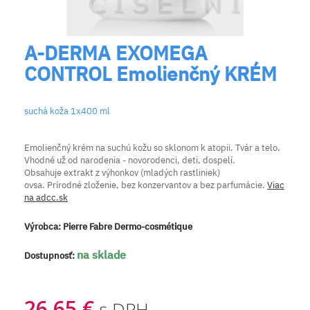
A-DERMA EXOMEGA
CONTROL Emolienčný KRÉM
suchá koža 1x400 ml
Emolienčný krém na suchú kožu so sklonom k atopii. Tvár a telo.
Vhodné už od narodenia - novorodenci, deti, dospelí.
Obsahuje extrakt z výhonkov (mladých rastliniek)
ovsa. Prírodné zloženie, bez konzervantov a bez parfumácie.
Viac
na adcc.sk
Výrobca:
Pierre Fabre Dermo-cosmétique
na sklade
Dostupnosť:
26,65 €
s DPH