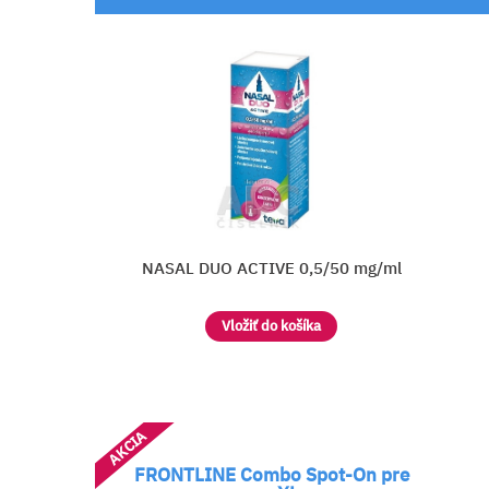
5/50 mg/ml
NASIVIN 0,05 %
a
Vložiť do košíka
AKCIA
FRONTLINE Combo Spot-On pre