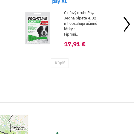
psy XL
Cieľový druh: Psy.
Jedna pipeta 4,02
ml obsahuje účinné
látky :
Fiproni...
17,91 €
Kúpiť