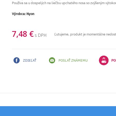
Používa sa u dospelých na liečbu upchatého nosa so zvýšeným výtokom
Výrobca:
Nyon
7,48 €
Ľutujeme, produkt je momentálne nedos
s DPH
ZDIEĽAŤ
POSLAŤ ZNÁMEMU
PO