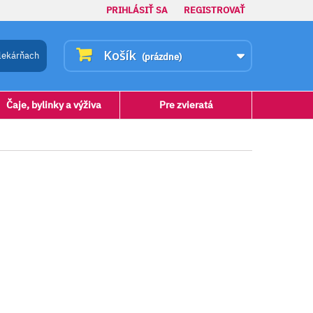
PRIHLÁSIŤ SA
REGISTROVAŤ
Košík
lekárňach
(prázdne)
Čaje, bylinky a výživa
Pre zvieratá