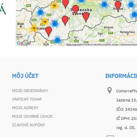
MÔJ ÚČET
INFORMÁCI
MOJE OBJEDNÁVKY
ComorraPhar
VRÁTENÝ TOVAR
Jazerná 15
MOJE ADRESY
IČO: 3414
MOJE OSOBNÉ ÚDAJE
IČ DPH: 2
ZĽAVOVÉ KUPÓNY
reg. vl. OS