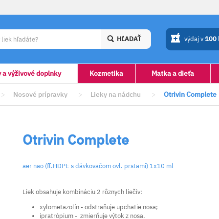
HĽADAŤ
výdaj v
100
y a výživové doplnky
Kozmetika
Matka a dieťa
>
Nosové prípravky
>
Lieky na nádchu
>
Otrivin Complete
Otrivin Complete
aer nao (fľ.HDPE s dávkovačom ovl. prstami) 1x10 ml
Liek obsahuje kombináciu 2 rôznych liečiv:
xylometazolín - odstraňuje upchatie nosa;
ipratrópium - zmierňuje výtok z nosa.