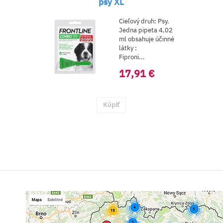
psy XL
Cieľový druh: Psy.
Jedna pipeta 4,02
ml obsahuje účinné
látky :
Fiproni...
17,91 €
Kúpiť