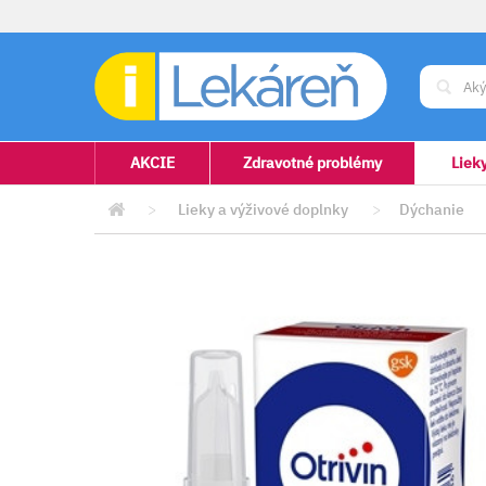
AKCIE
Zdravotné problémy
Liek
>
Lieky a výživové doplnky
>
Dýchanie