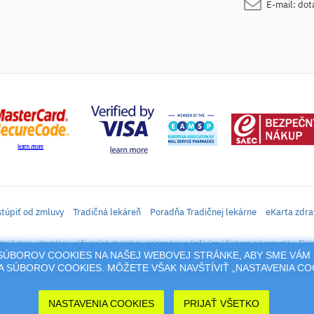
E-mail:
dot
túpiť od zmluvy
Tradičná lekáreň
Poradňa Tradičnej lekárne
eKarta zdra
daj liekov, vitamínov, výživových doplnkov, prípravkov s liečivým účinkom a kozmetiky. Elek
M SÚBOROV COOKIES NA NAŠEJ WEBOVEJ STRÁNKE, ABY SME VÁM 
rtál sa vzťahujú autorské práva a akákoľvek jeho reprodukcia (používanie, kopírovanie, šíre
 SÚBOROV COOKIES. MÔŽETE VŠAK NAVŠTÍVIŤ „NASTAVENIA C
cia jeho časti (prevzatie obrázkov, textov a pod.) podlieha predošlému písomnému súhlasu 
NASTAVENIA COOKIES
PRIJAŤ VŠETKO