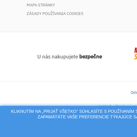
MAPA STRÁNKY
ZÁSADY POUŽÍVANIA COOKIES
U nás nakupujete
bezpečne
Ods
iLekáreň – Zásielkový pre
KLIKNUTÍM NA „PRIJAŤ VŠETKO“ SÚHLASÍTE S POUŽÍVANÍ
Na tento po
ZAPAMÄTÁTE VAŠE PREFERENCIE TÝKAJÚCE SA
alebo reproduk