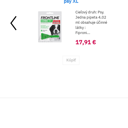
psy XL
Cieľový druh: Psy.
Jedna pipeta 4,02
ml obsahuje účinné
látky :
Fiproni...
17,91 €
Kúpiť