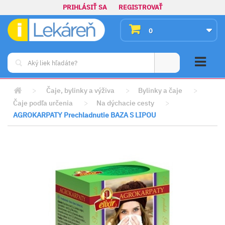
PRIHLÁSIŤ SA
REGISTROVAŤ
0
>
Čaje, bylinky a výživa
>
Bylinky a čaje
>
Čaje podľa určenia
>
Na dýchacie cesty
>
AGROKARPATY Prechladnutie BAZA S LIPOU