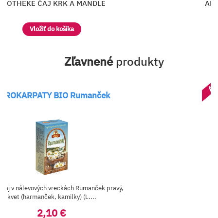
APOTHEKE ČAJ KRK A MANDLE
APO
Vložiť do košíka
Zľavnené
produkty
AK
GROKARPATY BIO Rumanček
ý čaj v nálevových vreckách Rumanček pravý,
kvet (harmanček, kamilky) (L....
2,10 €