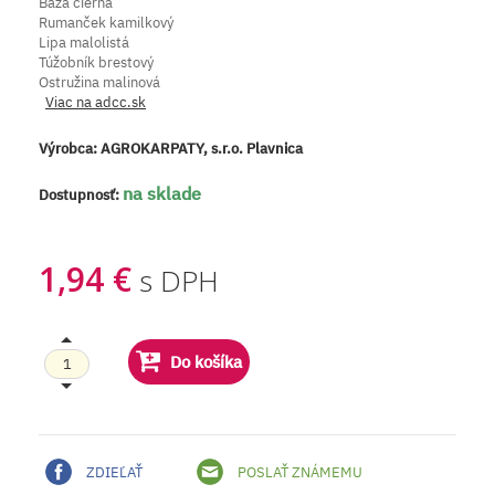
Baza čierna
Rumanček kamilkový
Lipa malolistá
Túžobník brestový
Ostružina malinová
Viac na adcc.sk
Výrobca:
AGROKARPATY, s.r.o. Plavnica
na sklade
Dostupnosť:
1,94 €
s DPH
Do košíka
ZDIEĽAŤ
POSLAŤ ZNÁMEMU