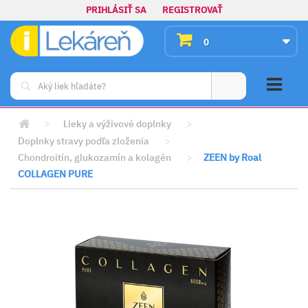
PRIHLÁSIŤ SA
REGISTROVAŤ
0
>
Lieky a výživové doplnky
>
Doplnky stravy podľa zloženia
>
Chondroitín, glukozamín a kolagén
>
ZEEN by Roal
COLLAGEN PURE