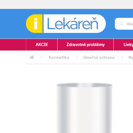
AKCIE
Zdravotné problémy
Liek
>
Kozmetika
>
Slnečná ochrana
>
Na