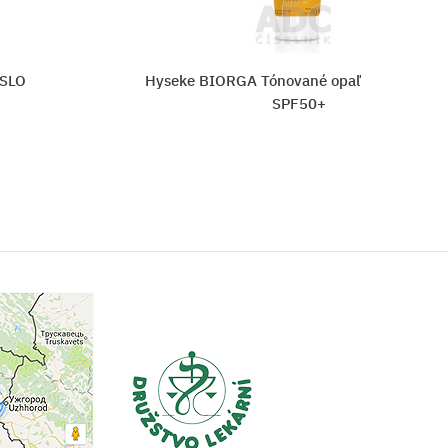
ie mlieko
Hyseke BIORGA Mlieko po opaľovaní