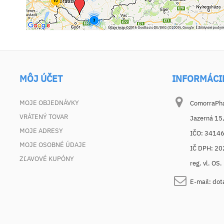
MÔJ ÚČET
INFORMÁCI
MOJE OBJEDNÁVKY
ComorraPhar
VRÁTENÝ TOVAR
Jazerná 15
MOJE ADRESY
IČO: 3414
MOJE OSOBNÉ ÚDAJE
IČ DPH: 2
ZĽAVOVÉ KUPÓNY
reg. vl. OS
E-mail:
dot