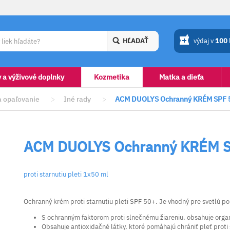
HĽADAŤ
výdaj v
100
y a výživové doplnky
Kozmetika
Matka a dieťa
 opaľovanie
>
Iné rady
>
ACM DUOLYS Ochranný KRÉM SPF 
ACM DUOLYS Ochranný KRÉM 
proti starnutiu pleti 1x50 ml
Ochranný krém proti starnutiu pleti SPF 50+. Je vhodný pre svetlú po
S ochranným faktorom proti slnečnému žiareniu, obsahuje organi
Obsahuje antioxidačné látky, ktoré pomáhajú chrániť pleť proti 