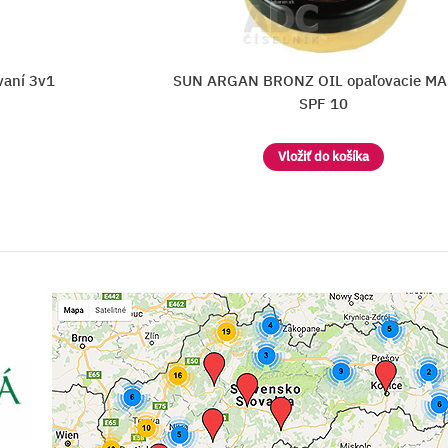
vacie MASLO
Hyseke BIORGA Tónované opaľovac
SPF50+