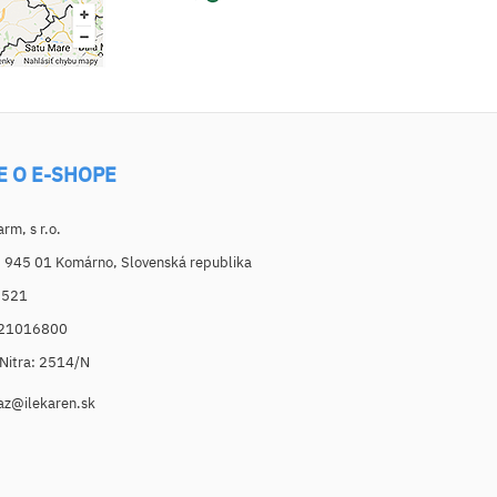
E O E-SHOPE
m, s r.o.
, 945 01 Komárno, Slovenská republika
6521
021016800
. Nitra: 2514/N
az@ilekaren.sk