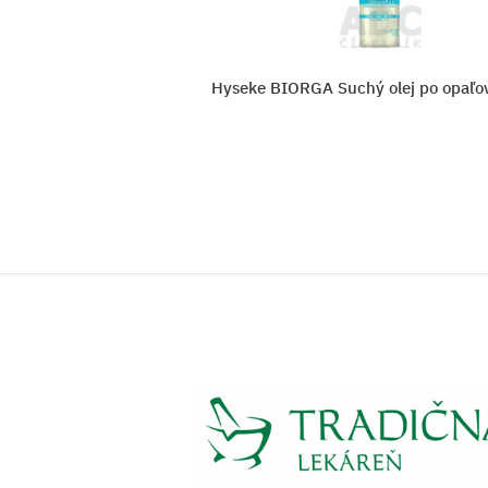
po opaľovaní 3v1
SUN ARGAN BRONZ OIL opaľo
SPF 10
Vložiť do košíka