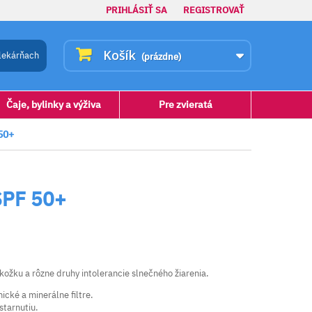
PRIHLÁSIŤ SA
REGISTROVAŤ
Košík
lekárňach
(prázdne)
Čaje, bylinky a výživa
Pre zvieratá
50+
SPF 50+
kožku a rôzne druhy intolerancie slnečného žiarenia.
cké a minerálne filtre.
starnutiu.