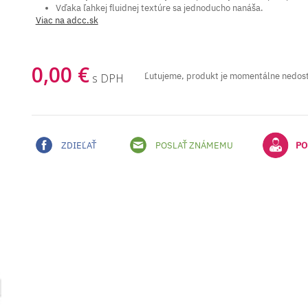
Vďaka ľahkej fluidnej textúre sa jednoducho nanáša.
Viac na adcc.sk
0,00 €
Ľutujeme, produkt je momentálne nedos
s DPH
ZDIEĽAŤ
POSLAŤ ZNÁMEMU
PO