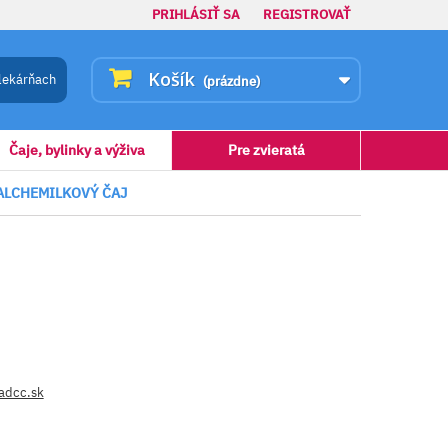
PRIHLÁSIŤ SA
REGISTROVAŤ
Košík
lekárňach
(prázdne)
Čaje, bylinky a výživa
Pre zvieratá
ALCHEMILKOVÝ ČAJ
 adcc.sk