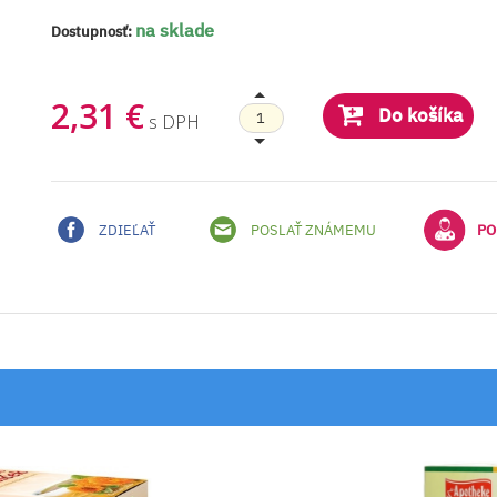
na sklade
Dostupnosť:
2,31 €
Do košíka
s DPH
ZDIEĽAŤ
POSLAŤ ZNÁMEMU
PO