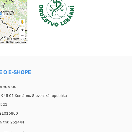
E O E-SHOPE
m, s r.o.
, 945 01 Komárno, Slovenská republika
6521
021016800
. Nitra: 2514/N