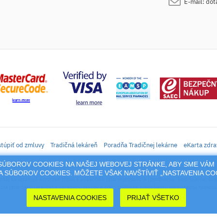
E-mail:
dot
túpiť od zmluvy
Tradičná lekáreň
Poradňa Tradičnej lekárne
eKarta zdra
M SÚBOROV COOKIES NA NAŠEJ WEBOVEJ STRÁNKE, ABY SME VÁM 
daj liekov, vitamínov, výživových doplnkov, prípravkov s liečivým účinkom a kozmetiky. Elek
 SÚBOROV COOKIES. MÔŽETE VŠAK NAVŠTÍVIŤ „NASTAVENIA C
rtál sa vzťahujú autorské práva a akákoľvek jeho reprodukcia (používanie, kopírovanie, šíre
cia jeho časti (prevzatie obrázkov, textov a pod.) podlieha predošlému písomnému súhlasu 
NASTAVENIA COOKIES
PRIJAŤ VŠETKO