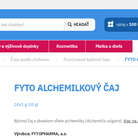
HĽADAŤ
výdaj v
100
y a výživové doplnky
Kozmetika
Matka a dieťa
>
Čaje podľa zloženia
>
Porciované bylinné čaje
>
FYTO 
FYTO ALCHEMILKOVÝ ČAJ
20x1 g (20 g)
Bylinný čaj s obsahom vňate alchemilky (
Alchemilla vulgaris
).
Viac na
Výrobca:
FYTOPHARMA, a.s.