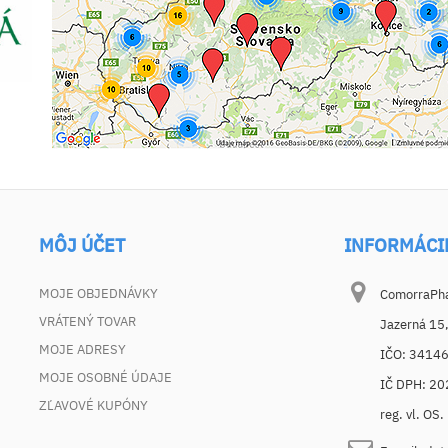
MÔJ ÚČET
INFORMÁCI
MOJE OBJEDNÁVKY
ComorraPhar
VRÁTENÝ TOVAR
Jazerná 15
MOJE ADRESY
IČO: 3414
MOJE OSOBNÉ ÚDAJE
IČ DPH: 2
ZĽAVOVÉ KUPÓNY
reg. vl. OS