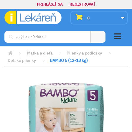
PRIHLÁSIŤ SA
REGISTROVAŤ
0
>
Matka a dieťa
>
Plienky a podložky
>
Detské plienky
>
BAMBO 5 (12-18 kg)