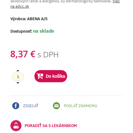
škodlivých látok a alergénov, sú dermatologicky testované.
Viac
na adcc.sk
Výrobca:
ABENA A/S
na sklade
Dostupnosť:
8,37 €
s DPH
Do košíka
ZDIEĽAŤ
POSLAŤ ZNÁMEMU
PORADIŤ SA S LEKÁRNIKOM