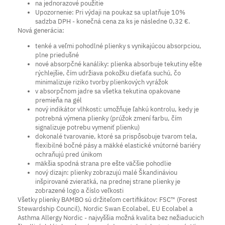
na jednorazové použitie
Upozornenie: Pri výdaji na poukaz sa uplatňuje 10%
sadzba DPH - konečná cena za ks je následne 0,32 €.
Nová generácia:
tenké a veľmi pohodlné plienky s vynikajúcou absorpciou,
plne priedušné
nové absorpčné kanáliky: plienka absorbuje tekutiny ešte
rýchlejšie, čím udržiava pokožku dieťaťa suchú, čo
minimalizuje riziko tvorby plienkových vyrážok
v absorpčnom jadre sa všetka tekutina opakovane
premieňa na gél
nový indikátor vlhkosti: umožňuje ľahkú kontrolu, kedy je
potrebná výmena plienky (prúžok zmení farbu, čím
signalizuje potrebu vymeniť plienku)
dokonalé tvarovanie, ktoré sa prispôsobuje tvarom tela,
flexibilné bočné pásy a mäkké elastické vnútorné bariéry
ochraňujú pred únikom
mäkšia spodná strana pre ešte väčšie pohodlie
nový dizajn: plienky zobrazujú malé Škandináviou
inšpirované zvieratká, na prednej strane plienky je
zobrazené logo a číslo veľkosti
Všetky plienky BAMBO sú držiteľom certifikátov: FSC™ (Forest
Stewardship Council), Nordic Swan Ecolabel, EU Ecolabel a
Asthma Allergy Nordic - najvyššia možná kvalita bez nežiaducich