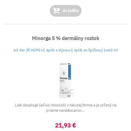
do košíka
Minorga 5 % dermálny roztok
sol der (fľ.HDPE+1 aplik.s dýzou+1 aplik.so špičkou) 1x60 ml
Liek obsahuje liečivo minoxidil v tekutej forme a je určený na
priame naná&scaron...
21,93 €