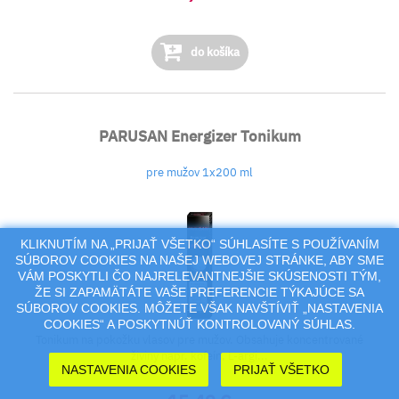
do košíka
PARUSAN Energizer Tonikum
pre mužov 1x200 ml
KLIKNUTÍM NA „PRIJAŤ VŠETKO“ SÚHLASÍTE S POUŽÍVANÍM
SÚBOROV COOKIES NA NAŠEJ WEBOVEJ STRÁNKE, ABY SME
VÁM POSKYTLI ČO NAJRELEVANTNEJŠIE SKÚSENOSTI TÝM,
ŽE SI ZAPAMÄTÁTE VAŠE PREFERENCIE TÝKAJÚCE SA
SÚBOROV COOKIES. MÔŽETE VŠAK NAVŠTÍVIŤ „NASTAVENIA
COOKIES“ A POSKYTNÚŤ KONTROLOVANÝ SÚHLAS.
Tonikum na pokožku vlasov pre mužov. Obsahuje koncentrované
živiny napr. kofeín, L-argi...
NASTAVENIA COOKIES
PRIJAŤ VŠETKO