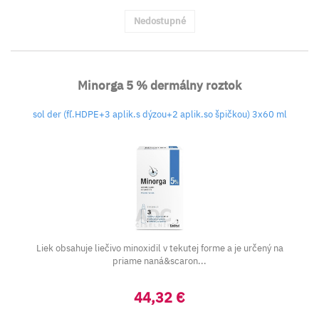
Nedostupné
Minorga 5 % dermálny roztok
sol der (fľ.HDPE+3 aplik.s dýzou+2 aplik.so špičkou) 3x60 ml
Liek obsahuje liečivo minoxidil v tekutej forme a je určený na
priame naná&scaron...
44,32 €