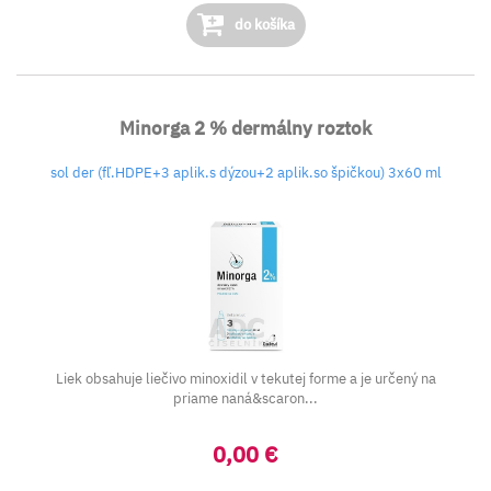
do košíka
Minorga 2 % dermálny roztok
sol der (fľ.HDPE+3 aplik.s dýzou+2 aplik.so špičkou) 3x60 ml
Liek obsahuje liečivo minoxidil v tekutej forme a je určený na
priame naná&scaron...
0,00 €