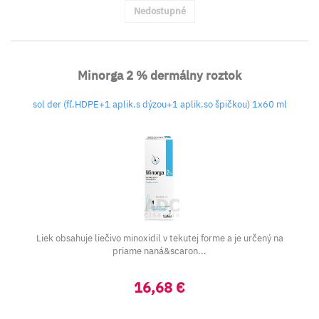
Nedostupné
Minorga 2 % dermálny roztok
sol der (fľ.HDPE+1 aplik.s dýzou+1 aplik.so špičkou) 1x60 ml
Liek obsahuje liečivo minoxidil v tekutej forme a je určený na
priame naná&scaron...
16,68 €