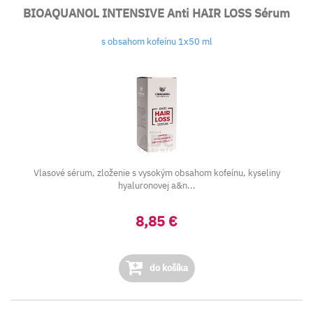
BIOAQUANOL INTENSIVE Anti HAIR LOSS Sérum
s obsahom kofeínu 1x50 ml
Vlasové sérum, z
loženie s vysokým obsahom kofeínu, kyseliny
hyaluronovej a&n...
8,85 €
do košíka