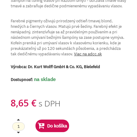
Šampón na tuning vlasov pri každom umytí - udržiava tmavé vlasy
tmavé a zabraňuje dedične podmienenému vypadávaniu vlasov.
Farebné pigmenty oživujú prirodzený odtieň tmavej blond,
hnedých a čiernych vlasov. Matujú prvé šediny. Farebný efekt je
nenápadný, zintenzívňuje sa až pravidelným používaním a pri
následnom umývaní bežnými šampóny sa zase postupne vymýva.
Kofeín preniká pri umývaní vlasov k vlasovému korienku, kde je
preukázateľný už po 120 sekundách pôsobenia, a predchádza
tak dedičnému vypadávaniu vlasov.
Viac na adcc.sk
Výrobca:
Dr. Kurt Wolff GmbH & Co. KG, Bielefeld
na sklade
Dostupnosť:
8,65 €
s DPH
Do košíka