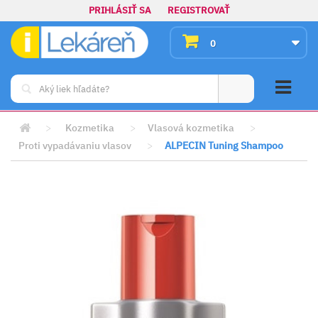
PRIHLÁSIŤ SA
REGISTROVAŤ
0
>
Kozmetika
>
Vlasová kozmetika
>
Proti vypadávaniu vlasov
>
ALPECIN Tuning Shampoo