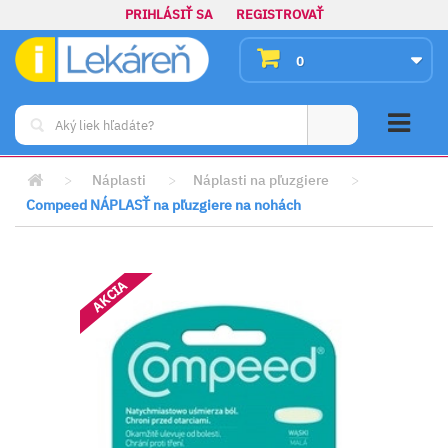
PRIHLÁSIŤ SA
REGISTROVAŤ
0
>
Náplasti
>
Náplasti na pľuzgiere
>
Compeed NÁPLASŤ na pľuzgiere na nohách
AKCIA