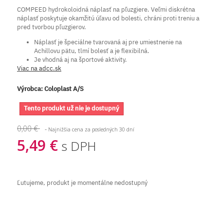
COMPEED hydrokoloidná náplasť na pľuzgiere. Veľmi diskrétna
náplasť poskytuje okamžitú úľavu od bolesti, chráni proti treniu a
pred tvorbou pľuzgierov.
Náplasť je špeciálne tvarovaná aj pre umiestnenie na
Achillovu pätu, tlmí bolesť a je flexibilná.
Je vhodná aj na športové aktivity.
Viac na adcc.sk
Výrobca:
Coloplast A/S
Tento produkt už nie je dostupný
0,00 €
-
Najnižšia cena za posledných 30 dní
5,49 €
s DPH
Ľutujeme, produkt je momentálne nedostupný