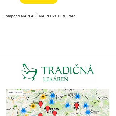
peed NÁPLASŤ NA PĽUZGIERE Päta