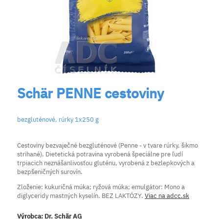
Schär PENNE cestoviny
bezgluténové, rúrky 1x250 g
Cestoviny bezvaječné bezgluténové (Penne - v tvare rúrky, šikmo
strihané). Dietetická potravina vyrobená špeciálne pre ľudí
trpiacich neznášanlivosťou gluténu, vyrobená z bezlepkových a
bezpšeničných surovín.
Zloženie: kukuričná múka; ryžová múka; emulgátor: Mono a
diglyceridy mastných kyselín. BEZ LAKTÓZY.
Viac na adcc.sk
Výrobca:
Dr. Schär AG