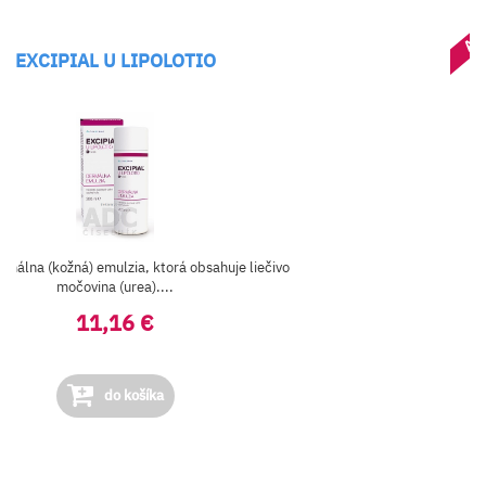
AK
EXCIPIAL U LIPOLOTIO
ermálna (kožná) emulzia, ktorá obsahuje liečivo
močovina (urea)....
11,16 €
do košíka