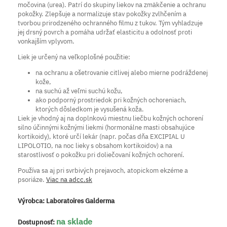
močovina (urea). Patrí do skupiny liekov na zmäkčenie a ochranu
pokožky. Zlepšuje a normalizuje stav pokožky zvlhčením a
tvorbou prirodzeného ochranného filmu z tukov. Tým vyhladzuje
jej drsný povrch a pomáha udržať elasticitu a odolnosť proti
vonkajším vplyvom.
Liek je určený na veľkoplošné použitie:
na ochranu a ošetrovanie citlivej alebo mierne podráždenej
kože,
na suchú až veľmi suchú kožu,
ako podporný prostriedok pri kožných ochoreniach,
ktorých dôsledkom je vysušená koža.
Liek je vhodný aj na doplnkovú miestnu liečbu kožných ochorení
silno účinnými kožnými liekmi (hormonálne masti obsahujúce
kortikoidy), ktoré určí lekár (napr. počas dňa EXCIPIAL U
LIPOLOTIO, na noc lieky s obsahom kortikoidov) a na
starostlivosť o pokožku pri doliečovaní kožných ochorení.
Používa sa aj pri svrbivých prejavoch, atopickom ekzéme a
psoriáze.
Viac na adcc.sk
Výrobca:
Laboratoires Galderma
na sklade
Dostupnosť: