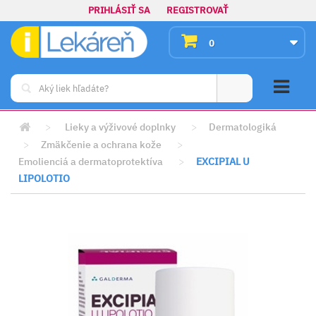
PRIHLÁSIŤ SA
REGISTROVAŤ
0
>
Lieky a výživové doplnky
>
Dermatologiká
>
Zmäkčenie a ochrana kože
>
‌Emolienciá a dermatoprotektíva
>
EXCIPIAL U
LIPOLOTIO