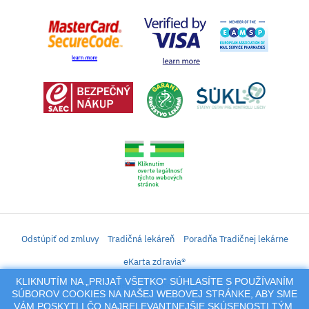
Odstúpiť od zmluvy
Tradičná lekáreň
Poradňa Tradičnej lekárne
eKarta zdravia®
KLIKNUTÍM NA „PRIJAŤ VŠETKO“ SÚHLASÍTE S POUŽÍVANÍM
iLekáreň – Zásielkový predaj liekov, vitamínov, výživových doplnkov, prípravkov s
SÚBOROV COOKIES NA NAŠEJ WEBOVEJ STRÁNKE, ABY SME
liečivým účinkom a kozmetiky. Elektronické zaslanie receptu.
VÁM POSKYTLI ČO NAJRELEVANTNEJŠIE SKÚSENOSTI TÝM,