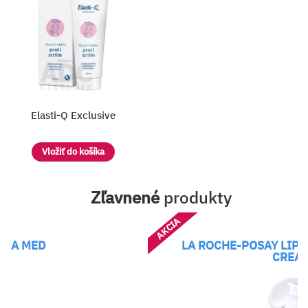
Elasti-Q Exclusive
Vložiť do košíka
Zľavnené
produkty
AKCIA
EMA MED
LA ROCHE-POSAY LIP
CREA