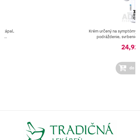
ú zápal,
Krém určený na symptómy e
 ...
podráždenie, svrbenie, z
24,92
do ko