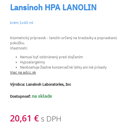
Lansinoh HPA LANOLIN
krém 1x40 ml
Kozmetický prípravok - lanolín určený na bradavky a popraskanú
pokožku.
Vlastnosti:
Nemusí byť odstránený pred dojčením
Hypoalergénny
Neobsahuje žiadne konzervačné látky ani iné prísady
Viac na adcc.sk
Výrobca:
Lansinoh Laboratories, Inc
na sklade
Dostupnosť:
20,61 €
s DPH