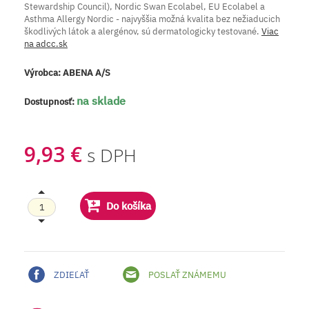
Stewardship Council), Nordic Swan Ecolabel, EU Ecolabel a
Asthma Allergy Nordic - najvyššia možná kvalita bez nežiaducich
škodlivých látok a alergénov, sú dermatologicky testované.
Viac
na adcc.sk
Výrobca:
ABENA A/S
na sklade
Dostupnosť:
9,93 €
s DPH
Do košíka
ZDIEĽAŤ
POSLAŤ ZNÁMEMU