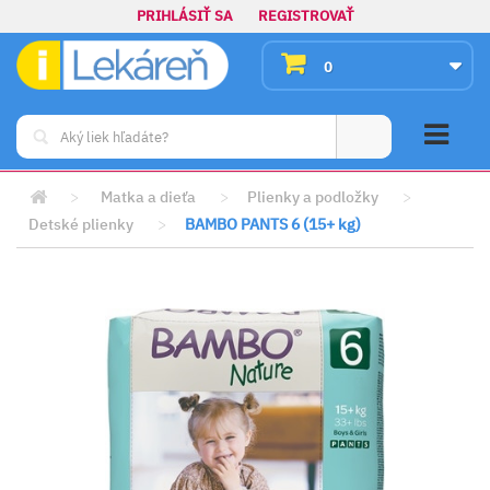
PRIHLÁSIŤ SA
REGISTROVAŤ
0
>
Matka a dieťa
>
Plienky a podložky
>
Detské plienky
>
BAMBO PANTS 6 (15+ kg)