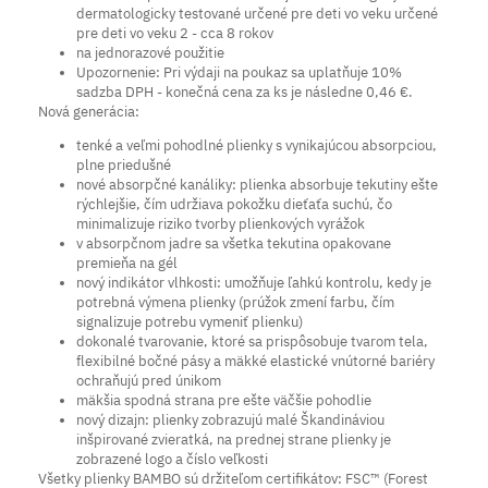
dermatologicky testované určené pre deti vo veku určené
pre deti vo veku 2 - cca 8 rokov
na jednorazové použitie
Upozornenie: Pri výdaji na poukaz sa uplatňuje 10%
sadzba DPH - konečná cena za ks je následne 0,46 €.
Nová generácia:
tenké a veľmi pohodlné plienky s vynikajúcou absorpciou,
plne priedušné
nové absorpčné kanáliky: plienka absorbuje tekutiny ešte
rýchlejšie, čím udržiava pokožku dieťaťa suchú, čo
minimalizuje riziko tvorby plienkových vyrážok
v absorpčnom jadre sa všetka tekutina opakovane
premieňa na gél
nový indikátor vlhkosti: umožňuje ľahkú kontrolu, kedy je
potrebná výmena plienky (prúžok zmení farbu, čím
signalizuje potrebu vymeniť plienku)
dokonalé tvarovanie, ktoré sa prispôsobuje tvarom tela,
flexibilné bočné pásy a mäkké elastické vnútorné bariéry
ochraňujú pred únikom
mäkšia spodná strana pre ešte väčšie pohodlie
nový dizajn: plienky zobrazujú malé Škandináviou
inšpirované zvieratká, na prednej strane plienky je
zobrazené logo a číslo veľkosti
Všetky plienky BAMBO sú držiteľom certifikátov: FSC™ (Forest