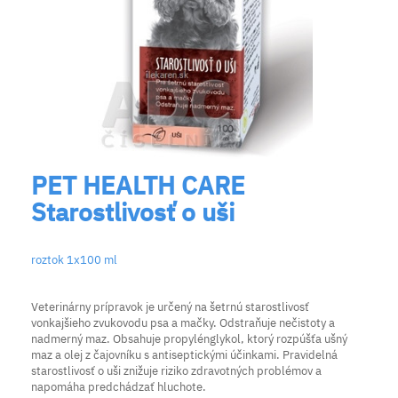
PET HEALTH CARE
Starostlivosť o uši
roztok 1x100 ml
Veterinárny prípravok je určený na šetrnú starostlivosť
vonkajšieho zvukovodu psa a mačky. Odstraňuje nečistoty a
nadmerný maz. Obsahuje propylénglykol, ktorý rozpúšťa ušný
maz a olej z čajovníku s antiseptickými účinkami. Pravidelná
starostlivosť o uši znižuje riziko zdravotných problémov a
napomáha predchádzať hluchote.