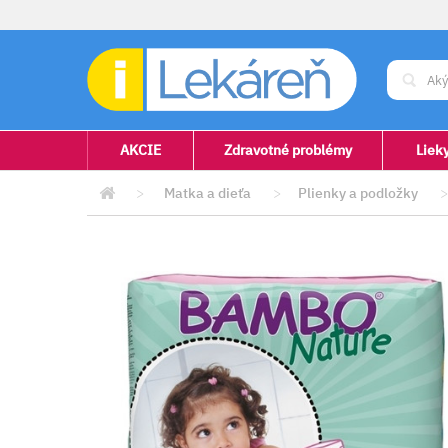
AKCIE
Zdravotné problémy
Liek
>
Matka a dieťa
>
Plienky a podložky
>