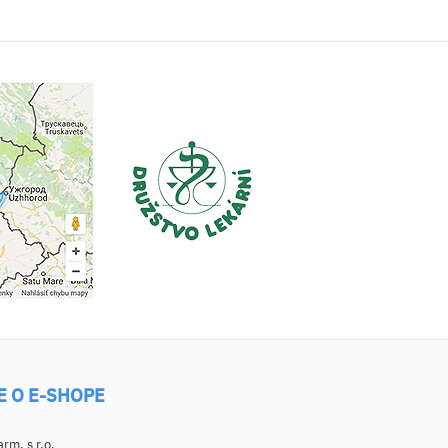
E O E-SHOPE
m, s r.o.