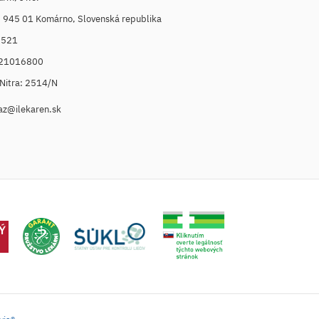
, 945 01 Komárno, Slovenská republika
6521
021016800
. Nitra: 2514/N
az@ilekaren.sk