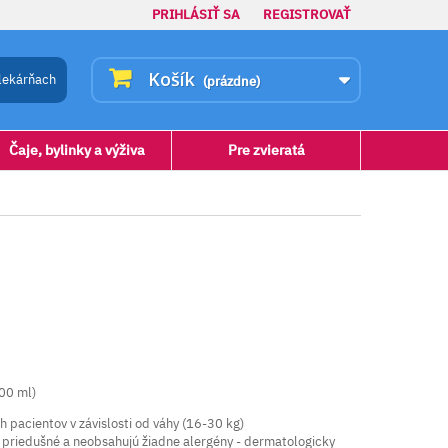
PRIHLÁSIŤ SA
REGISTROVAŤ
Košík
lekárňach
(prázdne)
Čaje, bylinky a výživa
Pre zvieratá
00 ml)
 pacientov v závislosti od váhy (16-30 kg)
ú priedušné a neobsahujú žiadne alergény - dermatologicky