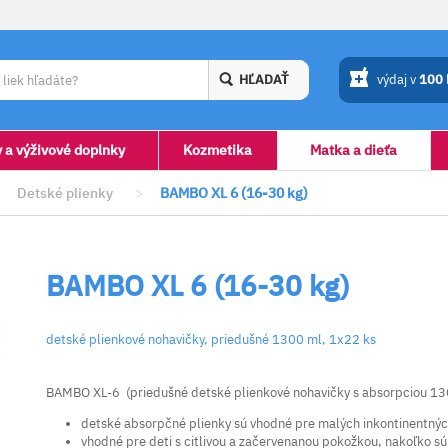
HĽADAŤ
výdaj v
100
y a výživové doplnky
Kozmetika
Matka a dieťa
Detské plienky
>
BAMBO XL 6 (16-30 kg)
BAMBO XL 6 (16-30 kg)
detské plienkové nohavičky, priedušné 1300 ml, 1x22 ks
BAMBO XL-6 (priedušné detské plienkové nohavičky s absorpciou 13
detské absorpčné plienky sú vhodné pre malých inkontinentných
vhodné pre deti s citlivou a začervenanou pokožkou, nakoľko s