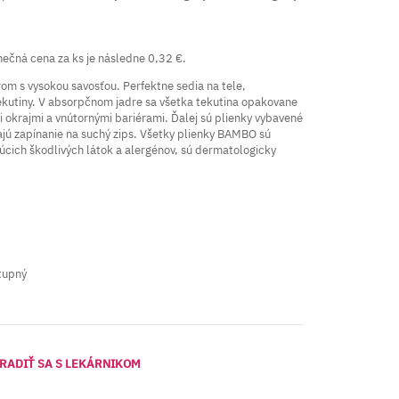
ečná cena za ks je následne 0,32 €.
rom s vysokou savosťou. Perfektne sedia na tele,
tekutiny. V absorpčnom jadre sa všetka tekutina opakovane
 okrajmi a vnútornými bariérami. Ďalej sú plienky vybavené
ajú zapínanie na suchý zips. Všetky plienky BAMBO sú
cich škodlivých látok a alergénov, sú dermatologicky
tupný
RADIŤ SA S LEKÁRNIKOM