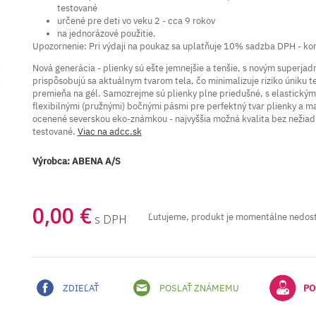
testované
určené pre deti vo veku 2 - cca 9 rokov
na jednorázové použitie.
Upozornenie: Pri výdaji na poukaz sa uplatňuje 10% sadzba DPH - kon
Nová generácia - plienky sú ešte jemnejšie a tenšie, s novým superjad
prispôsobujú sa aktuálnym tvarom tela, čo minimalizuje riziko úniku 
premieňa na gél. Samozrejme sú plienky plne priedušné, s elastickými
flexibilnými (pružnými) bočnými pásmi pre perfektný tvar plienky a m
ocenené severskou eko-známkou - najvyššia možná kvalita bez nežiadú
testované.
Viac na adcc.sk
Výrobca:
ABENA A/S
0,00 €
Ľutujeme, produkt je momentálne nedos
s DPH
ZDIEĽAŤ
POSLAŤ ZNÁMEMU
PO