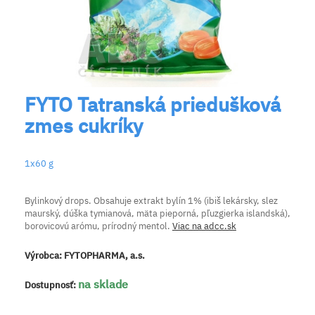
FYTO Tatranská priedušková
zmes cukríky
1x60 g
Bylinkový drops. Obsahuje extrakt bylín 1% (ibiš lekársky, slez
maurský, dúška tymianová, mäta pieporná, pľuzgierka islandská),
borovicovú arómu, prírodný mentol.
Viac na adcc.sk
Výrobca:
FYTOPHARMA, a.s.
na sklade
Dostupnosť: