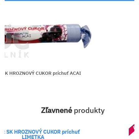
z SK HROZNOVÝ CUKOR príchuť ACAI
Zľavnené
produkty
AK
é z SK HROZNOVÝ CUKOR príchuť
LIMETKA