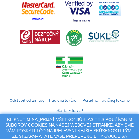
Odstúpiť od zmluvy
Tradičná lekáreň
Poradňa Tradičnej lekárne
eKarta zdravia®
KLIKNUTÍM NA „PRIJAŤ VŠETKO“ SÚHLASÍTE S POUŽÍVANÍM
iLekáreň – Zásielkový predaj liekov, vitamínov, výživových doplnkov, prípravkov s
SÚBOROV COOKIES NA NAŠEJ WEBOVEJ STRÁNKE, ABY SME
liečivým účinkom a kozmetiky. Elektronické zaslanie receptu.
VÁM POSKYTLI ČO NAJRELEVANTNEJŠIE SKÚSENOSTI TÝM,
Na tento portál sa vzťahujú autorské práva a akákoľvek jeho reprodukcia
ŽE SI ZAPAMÄTÁTE VAŠE PREFERENCIE TÝKAJÚCE SA