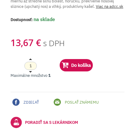
miernu až stredne silnú bolesť, horúčku, prekrvenie nosovej
sliznice (upchatý nos) a vlhký, produktívny kašeľ.
Viac na adcc.sk
na sklade
Dostupnosť:
13,67 €
s DPH
Do košíka
Maximálne množstvo
1
ZDIEĽAŤ
POSLAŤ ZNÁMEMU
PORADIŤ SA S LEKÁRNIKOM