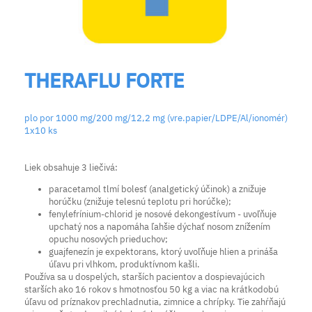
THERAFLU FORTE
plo por 1000 mg/200 mg/12,2 mg (vre.papier/LDPE/Al/ionomér)
1x10 ks
Liek obsahuje 3 liečivá:
paracetamol tlmí bolesť (analgetický účinok) a znižuje
horúčku (znižuje telesnú teplotu pri horúčke);
fenylefrínium-chlorid je nosové dekongestívum - uvoľňuje
upchatý nos a napomáha ľahšie dýchať nosom znížením
opuchu nosových prieduchov;
guajfenezín je expektorans, ktorý uvoľňuje hlien a prináša
úľavu pri vlhkom, produktívnom kašli.
Používa sa u dospelých, starších pacientov a dospievajúcich
starších ako 16 rokov s hmotnosťou 50 kg a viac na krátkodobú
úľavu od príznakov prechladnutia, zimnice a chrípky. Tie zahŕňajú