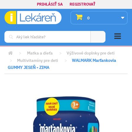
PRIHLÁSIŤ SA
REGISTROVAŤ
0
>
Matka a dieťa
>
Výživové doplnky pre deti
>
Multivitamíny pre deti
>
WALMARK Marťankovia
GUMMY JESEŇ - ZIMA