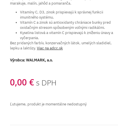
marakuje, malín, jahôd a pomaranča.
Vitamíny C, D3, zinok prispievajú k správnej funkcii
imunitného systému.
Vitamín C a zinok sú antioxidanty chrániace bunky pred
oxidačným stresom spôsobeným voľnými radikálmi.
Kyselina listová a vitamín C prispievajú k zníženiu únavy a
vyčerpania.
Bez pridaných farbív, konzervačných látok, umelých sladidiel,
lepku a laktózy.
Viac na adcc.sk
Výrobca:
WALMARK, a.s.
0,00 €
s DPH
Ľutujeme, produkt je momentálne nedostupný