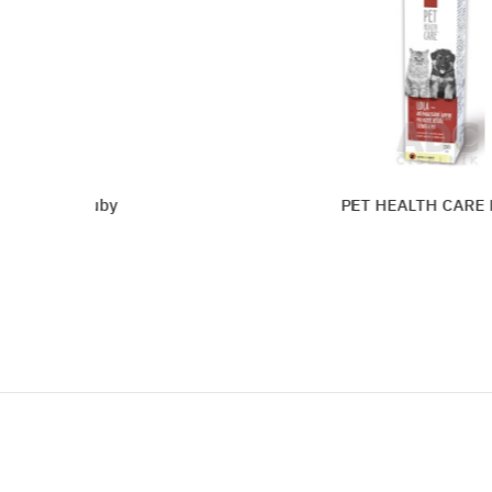
livosť o zuby
PET HEALTH CARE L