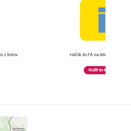
 listov
Háčik ALFA na kliešťov ANIMAL
Vložiť do košíka