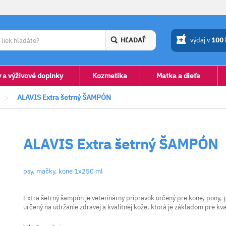
HĽADAŤ
výdaj v
100
y a výživové doplnky
Kozmetika
Matka a dieťa
>
ALAVIS Extra šetrný ŠAMPÓN
ALAVIS Extra šetrný ŠAMPÓN
psy, mačky, kone 1x250 ml
Extra šetrný šampón je veterinárny prípravok určený pre kone, pony,
určený na udržanie zdravej a kvalitnej kože, ktorá je základom pre kval