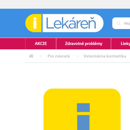
AKCIE
Zdravotné problémy
Liek
>
Pre zvieratá
>
Veterinárna kozmetika