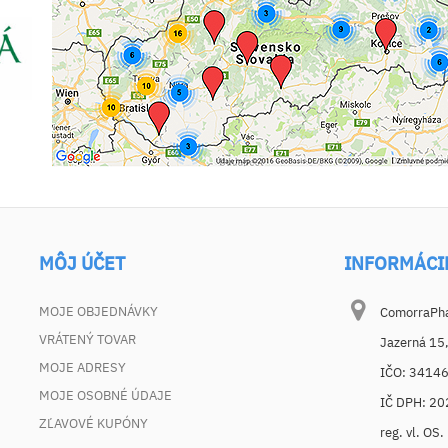
MÔJ ÚČET
INFORMÁCI
MOJE OBJEDNÁVKY
ComorraPhar
VRÁTENÝ TOVAR
Jazerná 15
MOJE ADRESY
IČO: 3414
MOJE OSOBNÉ ÚDAJE
IČ DPH: 2
ZĽAVOVÉ KUPÓNY
reg. vl. OS