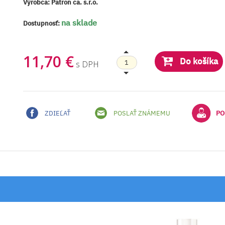
Výrobca:
Patron ca. s.r.o.
na sklade
Dostupnosť:
11,70 €
Do košíka
s DPH
ZDIEĽAŤ
POSLAŤ ZNÁMEMU
PO