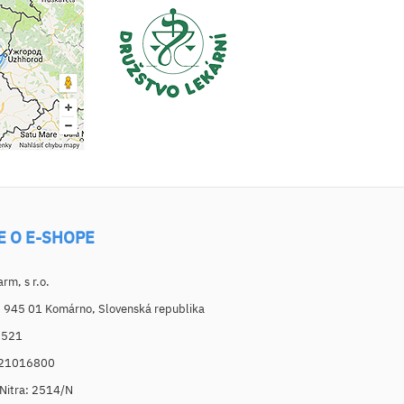
E O E-SHOPE
m, s r.o.
, 945 01 Komárno, Slovenská republika
6521
021016800
. Nitra: 2514/N