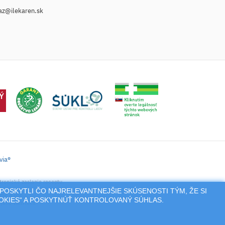
az@ilekaren.sk
via®
tronické zaslanie receptu.
POSKYTLI ČO NAJRELEVANTNEJŠIE SKÚSENOSTI TÝM, ŽE SI
nie a pod.),
OOKIES“ A POSKYTNÚŤ KONTROLOVANÝ SÚHLAS.
jeho vlastníka.