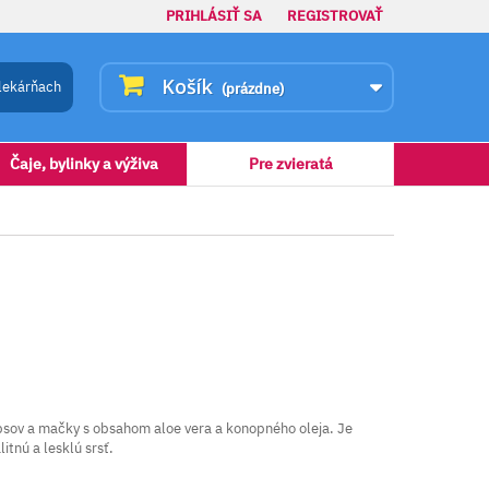
PRIHLÁSIŤ SA
REGISTROVAŤ
Košík
lekárňach
(prázdne)
Čaje, bylinky a výživa
Pre zvieratá
 psov a mačky s obsahom aloe vera a konopného oleja. Je
itnú a lesklú srsť.