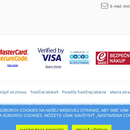
E-mail:
dot
túpiť od zmluvy
Tradičná lekáreň
Poradňa Tradičnej lekárne
eKarta zdra
daj liekov, vitamínov, výživových doplnkov, prípravkov s liečivým účinkom a kozmetiky. Elek
M SÚBOROV COOKIES NA NAŠEJ WEBOVEJ STRÁNKE, ABY SME VÁM 
rtál sa vzťahujú autorské práva a akákoľvek jeho reprodukcia (používanie, kopírovanie, šíre
 SÚBOROV COOKIES. MÔŽETE VŠAK NAVŠTÍVIŤ „NASTAVENIA C
cia jeho časti (prevzatie obrázkov, textov a pod.) podlieha predošlému písomnému súhlasu 