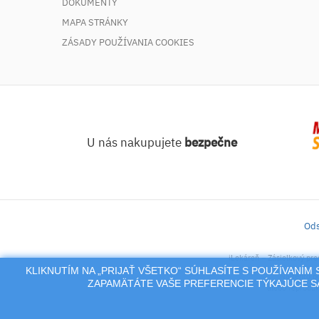
DOKUMENTY
MAPA STRÁNKY
ZÁSADY POUŽÍVANIA COOKIES
U nás nakupujete
bezpečne
Ods
iLekáreň – Zásielkový pre
KLIKNUTÍM NA „PRIJAŤ VŠETKO“ SÚHLASÍTE S POUŽÍVANÍ
Na tento po
ZAPAMÄTÁTE VAŠE PREFERENCIE TÝKAJÚCE SA
alebo reproduk