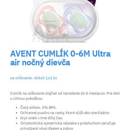
AVENT CUMLÍK 0-6M Ultra
air nočný dievča
na utišovanie, silikón 1x2 ks
Cumlík na utišovanie dojčiat od narodenia do 6 mesiacov. Pre deti
s citlivou pokožkou.
Čistý silikón. 0% BPA.
Ochranné puzdro na cesty, ktoré slúži ako sterilizátor.
Kryt svieti v tme dlhý čas.
Ortodontická symetrická násoska s prieduchom zaručuje
prirodzený vývoj ďasien a zubov.