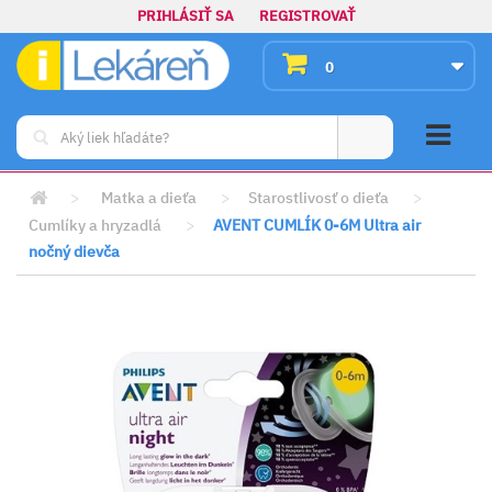
PRIHLÁSIŤ SA
REGISTROVAŤ
0
>
Matka a dieťa
>
Starostlivosť o dieťa
>
Cumlíky a hryzadlá
>
AVENT CUMLÍK 0-6M Ultra air
nočný dievča