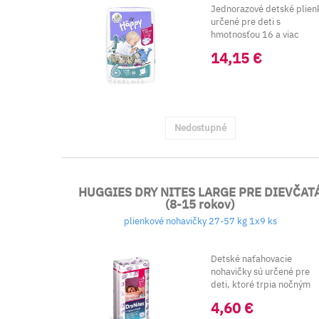
Jednorazové detské plien
určené pre deti s
hmotnosťou 16 a viac
kilogramov.
14,15 €
<...
Nedostupné
HUGGIES DRY NITES LARGE PRE DIEVČAT
(8-15 rokov)
plienkové nohavičky 27-57 kg 1x9 ks
Detské naťahovacie
nohavičky sú určené pre
deti, ktoré trpia nočným
pomočovaním. Urče...
4,60 €