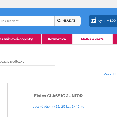
HĽADAŤ
výdaj v
100
y a výživové doplnky
Kozmetika
Matka a dieťa
ovacie podložky
Zoradiť
Fixies CLASSIC JUNIOR
detské plienky 11-25 kg, 1x40 ks