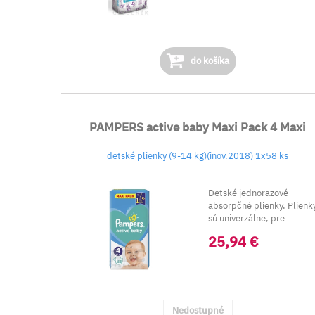
do košíka
PAMPERS active baby Maxi Pack 4 Maxi
detské plienky (9-14 kg)(inov.2018) 1x58 ks
Detské jednorazové
absorpčné plienky. Plienk
sú univerzálne, pre
chlapcov aj dievčatá.
25,94 €
Nedostupné