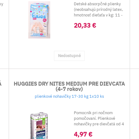
ky
Detské absorpčné plienky
(neobsahujú prírodný latex,
hmotnosť dieťaťa v kg: 11 -
25 kg)&...
20,33 €
Nedostupné
Á
HUGGIES DRY NITES MEDIUM PRE DIEVCATA
(4-7 rokov)
plienkové nohavičky 17-30 kg 1x10 ks
Pomocník pri nočnom
pomočovaní. Plienkové
nohavičky pre dievčatá od 4
do 7 rokov. Vyzeraj...
4,97 €