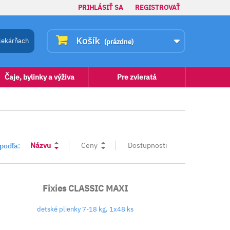
PRIHLÁSIŤ SA
REGISTROVAŤ
Košík
lekárňach
(prázdne)
Čaje, bylinky a výživa
Pre zvieratá
Názvu
Ceny
Dostupnosti
 podľa:
Fixies CLASSIC MAXI
detské plienky 7-18 kg, 1x48 ks