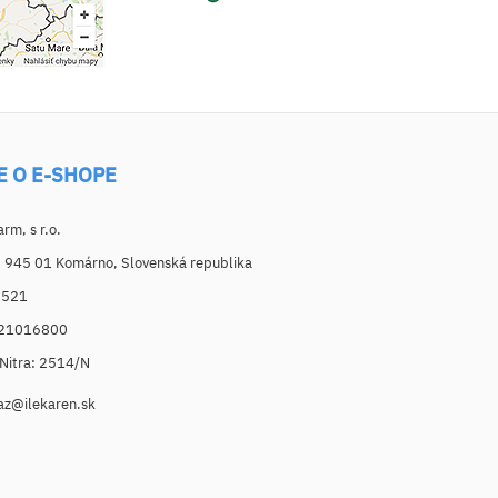
E O E-SHOPE
m, s r.o.
, 945 01 Komárno, Slovenská republika
6521
021016800
. Nitra: 2514/N
az@ilekaren.sk