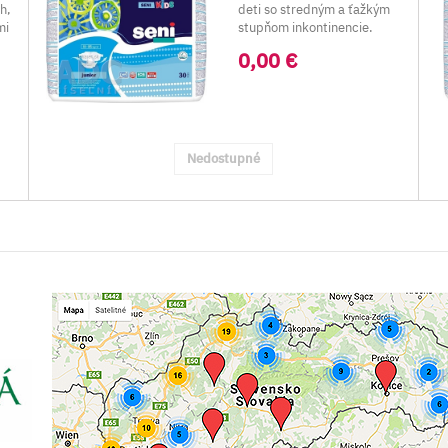
h,
deti so stredným a ťažkým
mi
stupňom inkontinencie.
Pre detsk..
0,00 €
Nedostupné