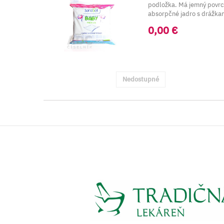
podložka. Má jemný povrc
absorpčné jadro s drážka
pre lepši...
0,00 €
Nedostupné