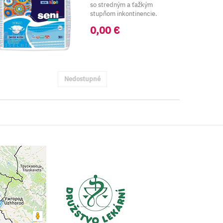
so stredným a ťažkým
stupňom inkontinencie.
Pre detsk..
0,00 €
Nedostupné