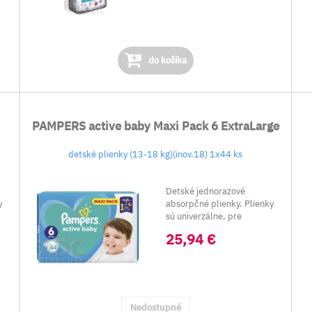
do košíka
PAMPERS active baby Maxi Pack 6 ExtraLarge
detské plienky (13-18 kg)(inov.18) 1x44 ks
Detské jednorazové
y
absorpčné plienky. Plienky
sú univerzálne, pre
chlapcov aj dievčatá.
25,94 €
Nedostupné