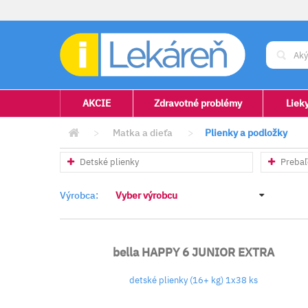
AKCIE
Zdravotné problémy
Liek
>
Matka a dieťa
>
Plienky a podložky
Detské plienky
Prebaľ
Výrobca:
Vyber výrobcu
bella HAPPY 6 JUNIOR EXTRA
detské plienky (16+ kg) 1x38 ks