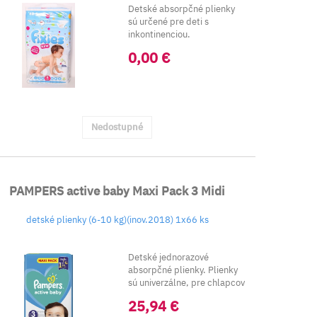
Detské absorpčné plienky
sú určené pre deti s
inkontinenciou.
Hmotnosť dieťaťa v ...
0,00 €
Nedostupné
PAMPERS active baby Maxi Pack 3 Midi
detské plienky (6-10 kg)(inov.2018) 1x66 ks
Detské jednorazové
absorpčné plienky. Plienky
sú univerzálne, pre chlapcov
aj dievčatá.
25,94 €