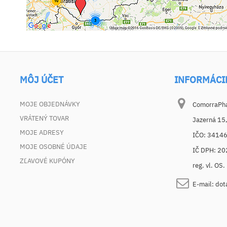
MÔJ ÚČET
INFORMÁCI
MOJE OBJEDNÁVKY
ComorraPhar
VRÁTENÝ TOVAR
Jazerná 15
MOJE ADRESY
IČO: 3414
MOJE OSOBNÉ ÚDAJE
IČ DPH: 2
ZĽAVOVÉ KUPÓNY
reg. vl. OS
E-mail:
dot