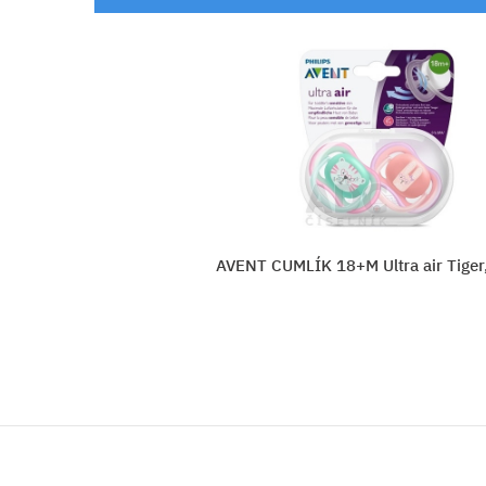
r Tiger, dievča
Dr.BROWN´S CUMLÍK PreVen
SVIETIACI