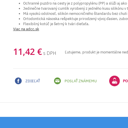
Ochranné puzdro na cesty je z polypropylénu (PP) a slúži aj ako s
Jedinečne tvarovaný cumlík vyrobený z jedného kusu silikónu v t
Má vysokú odolnosť, silikón nemocničného štandardu bez chuti
Ortodontická násoska rešpektuje prirodzený vývoj ďasien, zubo
Flexibilný kotúč je šetrný k tvári dieťaťa.
Viac na adcc.sk
11,42 €
Ľutujeme, produkt je momentálne ne
s DPH
ZDIEĽAŤ
POSLAŤ ZNÁMEMU
PO