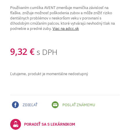
Používaním cumlíka AVENT zmenšuje mamička závislosť na
fľaške, znižuje možnosť poškodenia zubov a môže znížiť riziko
dentálnych problémov v neskoršom veku v porovnaní s
dlhodobým cmúľaním palcov, ktoré vytvárajú nevhodný tlak na
podnebie a predné zuby.
Viac na adcc.sk
9,32 €
s DPH
Ľutujeme, produkt je momentálne nedostupný
ZDIEĽAŤ
POSLAŤ ZNÁMEMU
PORADIŤ SA S LEKÁRNIKOM