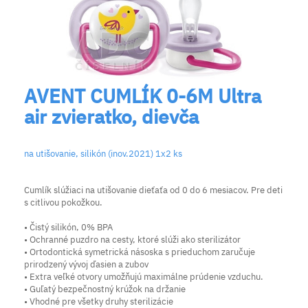
AVENT CUMLÍK 0-6M Ultra
air zvieratko, dievča
na utišovanie, silikón (inov.2021) 1x2 ks
Cumlík slúžiaci na utišovanie dieťaťa od 0 do 6 mesiacov. Pre deti
s citlivou pokožkou.
• Čistý silikón, 0% BPA
• Ochranné puzdro na cesty, ktoré slúži ako sterilizátor
• Ortodontická symetrická násoska s prieduchom zaručuje
prirodzený vývoj ďasien a zubov
• Extra veľké otvory umožňujú maximálne prúdenie vzduchu.
• Guľatý bezpečnostný krúžok na držanie
• Vhodné pre všetky druhy sterilizácie