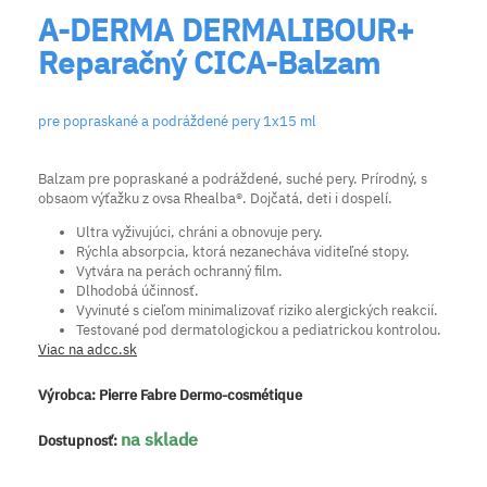
A-DERMA DERMALIBOUR+
Reparačný CICA-Balzam
pre popraskané a podráždené pery 1x15 ml
Balzam pre popraskané a podráždené, suché pery. Prírodný, s
obsaom výťažku z ovsa Rhealba®. Dojčatá, deti i dospelí.
Ultra vyživujúci, chráni a obnovuje pery.
Rýchla absorpcia, ktorá nezanecháva viditeľné stopy.
Vytvára na perách ochranný film.
Dlhodobá účinnosť.
Vyvinuté s cieľom minimalizovať riziko alergických reakcií.
Testované pod dermatologickou a pediatrickou kontrolou.
Viac na adcc.sk
Výrobca:
Pierre Fabre Dermo-cosmétique
na sklade
Dostupnosť: