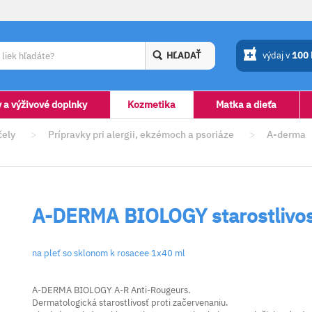
HĽADAŤ
výdaj v
100
y a výživové doplnky
Kozmetika
Matka a dieťa
čely
>
Prípravky pri alergii, ekzémoch a psoriáze
>
A-derma
A-DERMA BIOLOGY starostliv
na pleť so sklonom k rosacee 1x40 ml
A-DERMA BIOLOGY A-R Anti-Rougeurs.
Dermatologická starostlivosť proti začervenaniu.