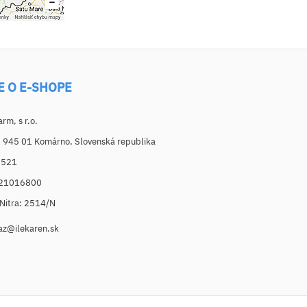
E O E-SHOPE
m, s r.o.
, 945 01 Komárno, Slovenská republika
6521
021016800
. Nitra: 2514/N
az@ilekaren.sk