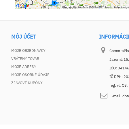
MÔJ ÚČET
INFORMÁCI
MOJE OBJEDNÁVKY
ComorraPhar
VRÁTENÝ TOVAR
Jazerná 15
MOJE ADRESY
IČO: 3414
MOJE OSOBNÉ ÚDAJE
IČ DPH: 2
ZĽAVOVÉ KUPÓNY
reg. vl. OS
E-mail:
dot