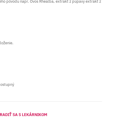
ého pôvodu napr. Ovos Rhealba, extrakt z púpavy extrakt z
loženie.
dostupný
RADIŤ SA S LEKÁRNIKOM