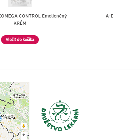
lienčný
A-DERMA CUTALGAN REFRESHING S
Vložiť do košíka