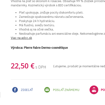
Vhodná na pleť so sklonom k rosacee. Obsahuje 99 % zložiek prírodn
mandarinky. Kozmetický výrobok s BIO certifikáciou.
Pleť upokojuje, znižuje pocity diskomfortu pleti.
Zamedzuje opakovanému návratu začervenania.
Poskytuje 24 h hydratáciu.
Má fluidnú, sviežu textúru.
Vhodná aj na očné viečka.
Neobsahuje parfumáciu ani esenciálne oleje. Nekomedogénne z
Viac na adcc.sk
Výrobca:
Pierre Fabre Dermo-cosmétique
22,50 €
Ľutujeme, produkt je momentálne ne
s DPH
ZDIEĽAŤ
POSLAŤ ZNÁMEMU
PO