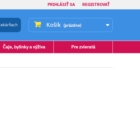
PRIHLÁSIŤ SA
REGISTROVAŤ
Košík
lekárňach
(prázdne)
Čaje, bylinky a výživa
Pre zvieratá