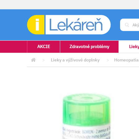
AKCIE
Zdravotné problémy
Liek
>
Lieky a výživové doplnky
>
Homeopatia