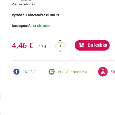
Viac na adcc.sk
Výrobca:
Laboratoires BOIRON
na sklade
Dostupnosť:
4,46 €
Do košíka
s DPH
ZDIEĽAŤ
POSLAŤ ZNÁMEMU
PO