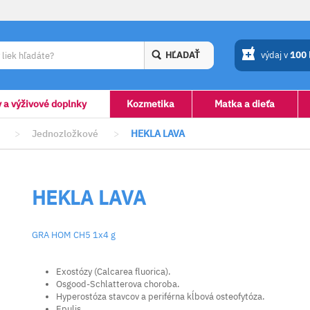
HĽADAŤ
výdaj v
100
y a výživové doplnky
Kozmetika
Matka a dieťa
>
Jednozložkové
>
HEKLA LAVA
HEKLA LAVA
GRA HOM CH5 1x4 g
Exostózy (Calcarea fluorica).
Osgood-Schlatterova choroba.
Hyperostóza stavcov a periférna kĺbová osteofytóza.
Epulis.