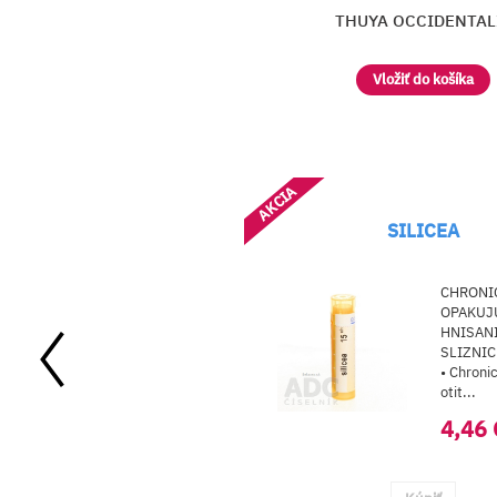
NATRONATUM
THUYA OCCIDENTAL
Vložiť do košíka
AKCIA
TANA
SILICEA
UMATICKÉ
CHRONI
Y:
OPAKUJ
etky šoky, pády,
HNISANI
dy, poranenia;
SLIZNIC
doperačná a
• Chroni
era..
otit...
46 €
4,46 