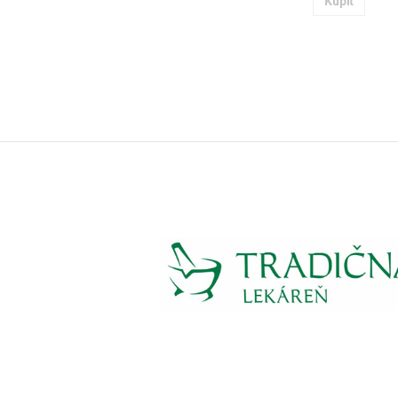
Kúpiť
a