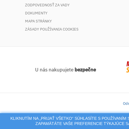
ZODPOVEDNOSŤ ZA VADY
DOKUMENTY
MAPA STRÁNKY
ZÁSADY POUŽÍVANIA COOKIES
U nás nakupujete
bezpečne
Ods
iLekáreň – Zásielkový pre
KLIKNUTÍM NA „PRIJAŤ VŠETKO“ SÚHLASÍTE S POUŽÍVANÍ
ZAPAMÄTÁTE VAŠE PREFERENCIE TÝKAJÚCE SA
Na tento po
alebo reproduk