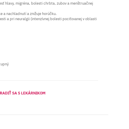
lesť hlavy, migréna, bolesti chrbta, zubov a menštruačnej
ke a nachladnutí a znižuje horúčku.
ti a pri neuralgii (intenzívnej bolesti pociťovanej v oblasti
tupný
RADIŤ SA S LEKÁRNIKOM