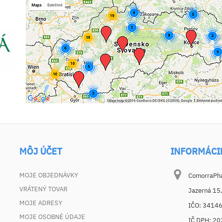
MÔJ ÚČET
INFORMÁCI
MOJE OBJEDNÁVKY
ComorraPhar
VRÁTENÝ TOVAR
Jazerná 15
MOJE ADRESY
IČO: 3414
MOJE OSOBNÉ ÚDAJE
IČ DPH: 2