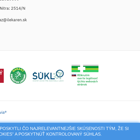
. Nitra: 2514/N
az@ilekaren.sk
via®
tronické zaslanie receptu.
POSKYTLI ČO NAJRELEVANTNEJŠIE SKÚSENOSTI TÝM, ŽE SI
OOKIES“ A POSKYTNÚŤ KONTROLOVANÝ SÚHLAS.
nie a pod.),
jeho vlastníka.