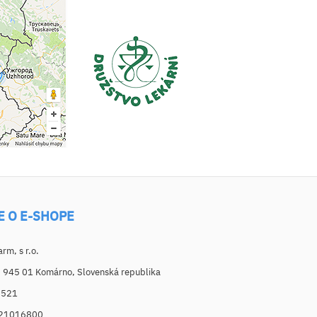
E O E-SHOPE
m, s r.o.
, 945 01 Komárno, Slovenská republika
6521
021016800