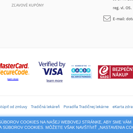
ZĽAVOVÉ KUPÓNY
reg. vl. OS
E-mail:
dot
túpiť od zmluvy
Tradičná lekáreň
Poradňa Tradičnej lekárne
eKarta zdra
daj liekov, vitamínov, výživových doplnkov, prípravkov s liečivým účinkom a kozmetiky. Elek
M SÚBOROV COOKIES NA NAŠEJ WEBOVEJ STRÁNKE, ABY SME VÁM 
 SÚBOROV COOKIES. MÔŽETE VŠAK NAVŠTÍVIŤ „NASTAVENIA C
rtál sa vzťahujú autorské práva a akákoľvek jeho reprodukcia (používanie, kopírovanie, šíre
cia jeho časti (prevzatie obrázkov, textov a pod.) podlieha predošlému písomnému súhlasu 