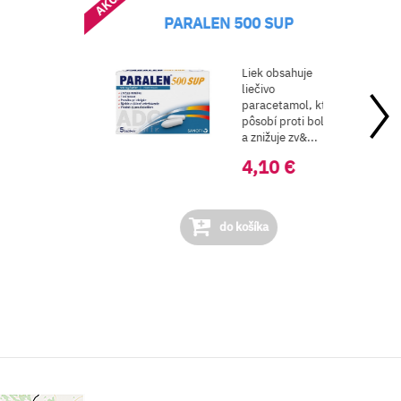
AKCIA
TANTUM VERDE SPRAY FORT
e
Sprej obsahuje
liečivo benzydam
 ktoré
ktoré má výrazné
bolesti
protiz&aa...
..
9,19 €
do košíka