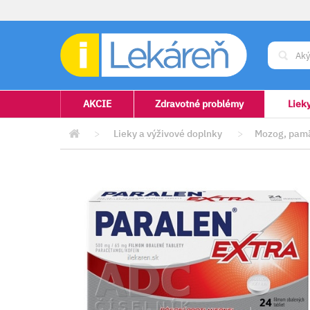
AKCIE
Zdravotné problémy
Liek
>
Lieky a výživové doplnky
>
Mozog, pamä