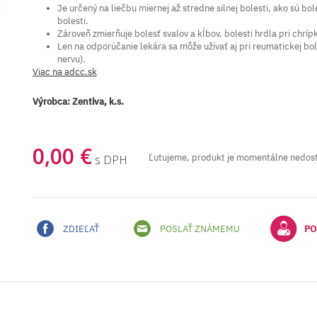
Je určený na liečbu miernej až stredne silnej bolesti, ako sú bo
bolesti.
Zároveň zmierňuje bolesť svalov a kĺbov, bolesti hrdla pri chríp
Len na odporúčanie lekára sa môže užívať aj pri reumatickej boles
nervu).
Viac na adcc.sk
Výrobca:
Zentiva, k.s.
0,00 €
Ľutujeme, produkt je momentálne nedos
s DPH
ZDIEĽAŤ
POSLAŤ ZNÁMEMU
PO