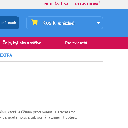
PRIHLÁSIŤ SA
REGISTROVAŤ
Košík
lekárňach
(prázdne)
Čaje, bylinky a výživa
Pre zvieratá
 EXTRA
nu, ktorá je účinná proti bolesti. Paracetamol
nok paracetamolu, a tak pomáha zmierniť bolesť.