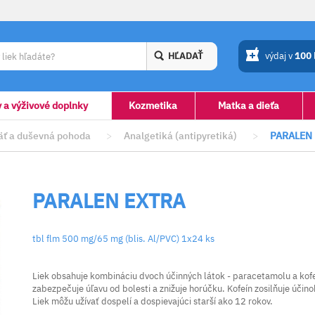
HĽADAŤ
výdaj v
100
y a výživové doplnky
Kozmetika
Matka a dieťa
ť a duševná pohoda
>
Analgetiká (antipyretiká)
>
PARALEN
PARALEN EXTRA
tbl flm 500 mg/65 mg (blis. Al/PVC) 1x24 ks
Liek obsahuje kombináciu dvoch účinných látok - paracetamolu a kofeí
zabezpečuje úľavu od bolesti a znižuje horúčku. Kofeín zosilňuje úči
Liek môžu užívať dospelí a dospievajúci starší ako 12 rokov.