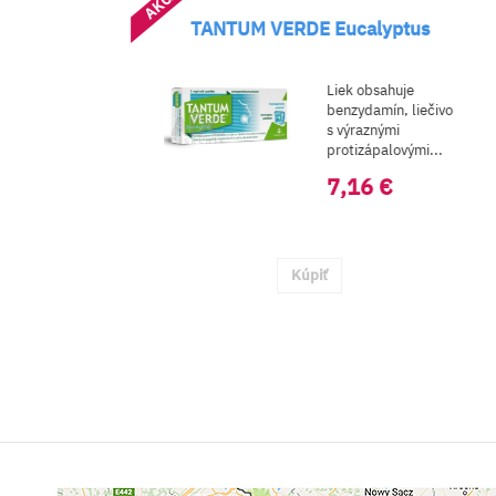
AKCIA
yptus
PARALEN 500 SUP
ahuje
Liek obsahuj
ín, liečivo
liečivo
ými
paracetamol,
alovými...
pôsobí proti 
a znižuje zv&.
€
4,10 €
do košíka