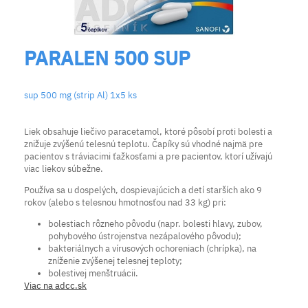
PARALEN 500 SUP
sup 500 mg (strip Al) 1x5 ks
Liek obsahuje liečivo paracetamol, ktoré pôsobí proti bolesti a
znižuje zvýšenú telesnú teplotu. Čapíky sú vhodné najmä pre
pacientov s tráviacimi ťažkosťami a pre pacientov, ktorí užívajú
viac liekov súbežne.
Používa sa u dospelých, dospievajúcich a detí starších ako 9
rokov (alebo s telesnou hmotnosťou nad 33 kg) pri:
bolestiach rôzneho pôvodu (napr. bolesti hlavy, zubov,
pohybového ústrojenstva nezápalového pôvodu);
bakteriálnych a vírusových ochoreniach (chrípka), na
zníženie zvýšenej telesnej teploty;
bolestivej menštruácii.
Viac na adcc.sk