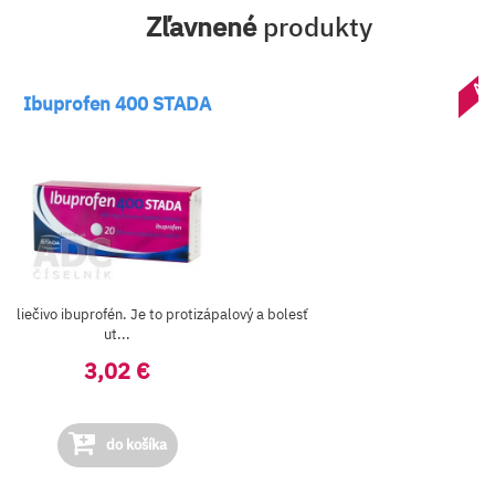
Zľavnené
produkty
AK
Ibuprofen 400 STADA
je liečivo ibuprofén. Je to protizápalový a bolesť
ut...
3,02 €
do košíka