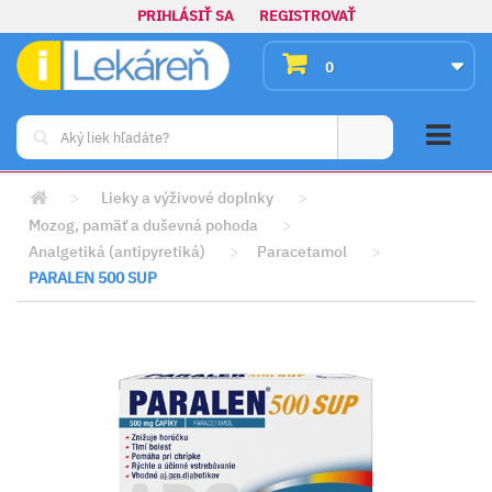
PRIHLÁSIŤ SA
REGISTROVAŤ
0
>
Lieky a výživové doplnky
>
Mozog, pamäť a duševná pohoda
>
Analgetiká (antipyretiká)
>
Paracetamol
>
PARALEN 500 SUP