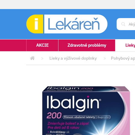
AKCIE
Zdravotné problémy
Liek
>
Lieky a výživové doplnky
>
Pohybový ap