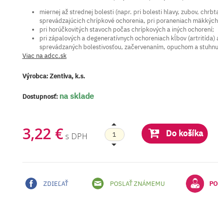
miernej až strednej bolesti (napr. pri bolesti hlavy, zubov, chrbta
sprevádzajúcich chrípkové ochorenia, pri poraneniach mäkkých t
pri horúčkovitých stavoch počas chrípkových a iných ochorení;
pri zápalových a degeneratívnych ochoreniach kĺbov (artritída)
sprevádzaných bolestivosťou, začervenaním, opuchom a stuhnut
Viac na adcc.sk
Výrobca:
Zentiva, k.s.
na sklade
Dostupnosť:
3,22 €
Do košíka
s DPH
ZDIEĽAŤ
POSLAŤ ZNÁMEMU
PO