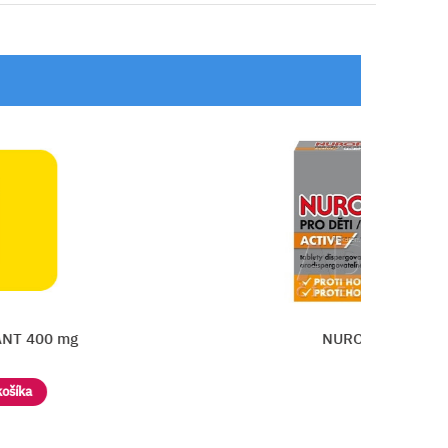
g
NUROFEN pre deti Active