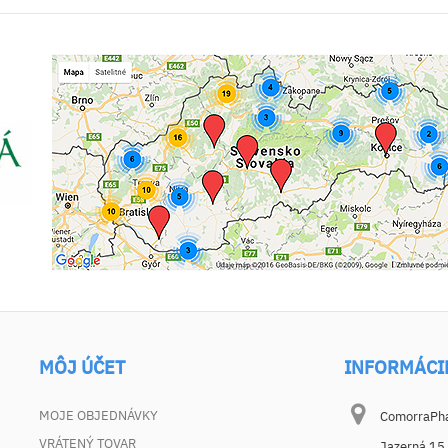
MÔJ ÚČET
INFORMÁCI
MOJE OBJEDNÁVKY
ComorraPhar
VRÁTENÝ TOVAR
Jazerná 15