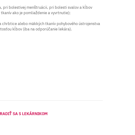
, pri bolestivej menštruácii, pri bolesti svalov a kĺbov
kanív ako je pomliaždenie a vyvrtnutie);
 a chrbtice alebo mäkkých tkanív pohybového ústrojenstva
osťou kĺbov (iba na odporúčanie lekára).
RADIŤ SA S LEKÁRNIKOM