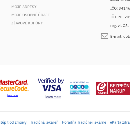
MOJE ADRESY
IČO: 3414
MOJE OSOBNÉ ÚDAJE
IČ DPH: 2
ZĽAVOVÉ KUPÓNY
reg. vl. OS
E-mail:
dot
túpiť od zmluvy
Tradičná lekáreň
Poradňa Tradičnej lekárne
eKarta zdra