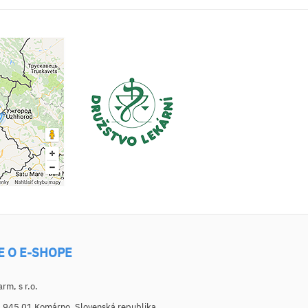
E O E-SHOPE
m, s r.o.
, 945 01 Komárno, Slovenská republika