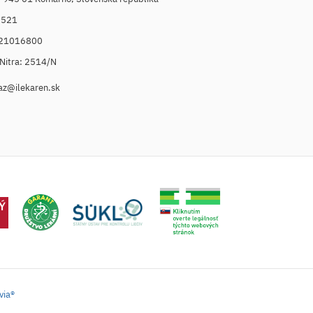
6521
021016800
. Nitra: 2514/N
az@ilekaren.sk
via®