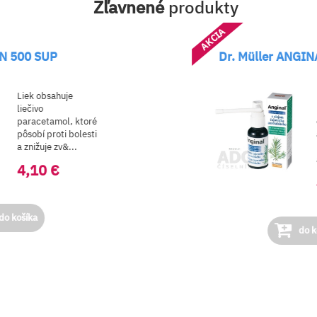
Zľavnené
produkty
AKCIA
P
Dr. Müller ANGINAL Ústny s
ahuje
Prostriedok 
hygieny. Olej
mol, ktoré
čajovníka
oti bolesti
australského
 zv&...
najsilnejšie 
antisepti...
€
4,62 €
do košíka