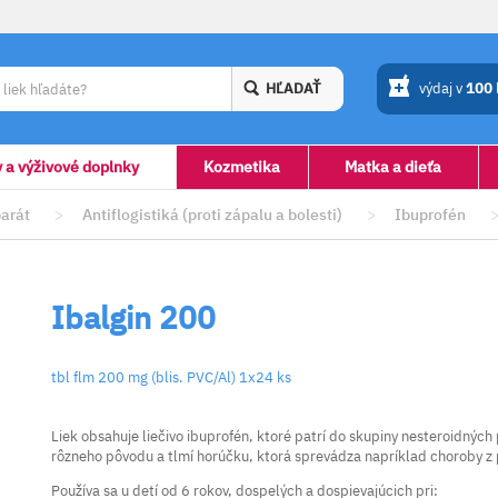
HĽADAŤ
výdaj v
100
y a výživové doplnky
Kozmetika
Matka a dieťa
arát
>
Antiflogistiká (proti zápalu a bolesti)
>
Ibuprofén
Ibalgin 200
tbl flm 200 mg (blis. PVC/Al) 1x24 ks
Liek obsahuje liečivo ibuprofén, ktoré patrí do skupiny nesteroidných
rôzneho pôvodu a tlmí horúčku, ktorá sprevádza napríklad choroby z
Používa sa u detí od 6 rokov, dospelých a dospievajúcich pri: