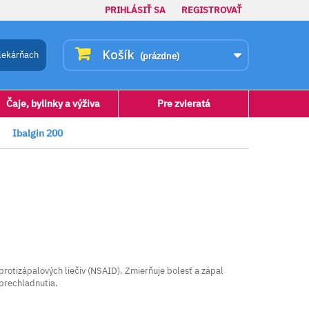
PRIHLÁSIŤ SA
REGISTROVAŤ
Košík
lekárňach
(prázdne)
Čaje, bylinky a výživa
Pre zvieratá
>
Ibalgin 200
 protizápalových liečiv (NSAID). Zmierňuje bolesť a zápal
 prechladnutia.