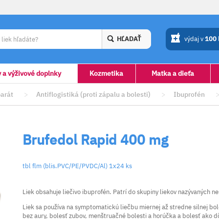
HĽADAŤ
výdaj v
100
y a výživové doplnky
Kozmetika
Matka a dieťa
arát
>
Antiflogistiká (proti zápalu a bolesti)
>
Ibuprofén
Brufedol Rapid 400 mg
tbl flm (blis.PVC/PE/PVDC/Al) 1x24 ks
Liek obsahuje liečivo ibuprofén. Patrí do skupiny liekov nazývaných n
Liek sa používa na symptomatickú liečbu miernej až stredne silnej bol
bez aury, bolesť zubov, menštruačné bolesti a horúčka a bolesť ako 