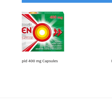
g Capsules
NUROFEN pre deti Ja
Vložiť do košíka