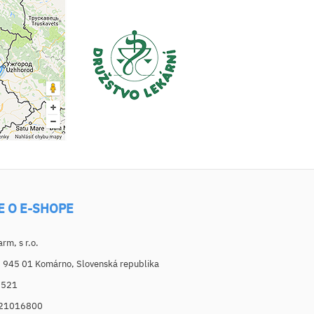
E O E-SHOPE
m, s r.o.
, 945 01 Komárno, Slovenská republika
6521
021016800