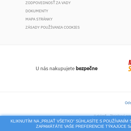
ZODPOVEDNOSŤ ZA VADY
DOKUMENTY
MAPA STRÁNKY
ZÁSADY POUŽÍVANIA COOKIES
U nás nakupujete
bezpečne
Ods
iLekáreň – Zásielkový pre
KLIKNUTÍM NA „PRIJAŤ VŠETKO“ SÚHLASÍTE S POUŽÍVANÍ
Na tento po
ZAPAMÄTÁTE VAŠE PREFERENCIE TÝKAJÚCE SA
alebo reproduk