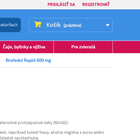
PRIHLÁSIŤ SA
REGISTROVAŤ
Košík
lekárňach
(prázdne)
Čaje, bylinky a výživa
Pre zvieratá
>
Brufedol Rapid 400 mg
esteroidné protizápalové lieky (NSAID).
esti, napríklad bolesť hlavy, akútna migréna s aurou alebo
dôsledok nachladnutia.