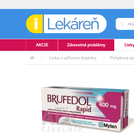
AKCIE
Zdravotné problémy
Liek
>
Lieky a výživové doplnky
>
Pohybový ap