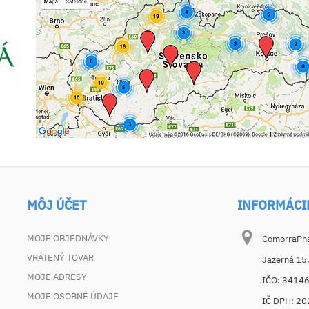
MÔJ ÚČET
INFORMÁCI
MOJE OBJEDNÁVKY
ComorraPhar
VRÁTENÝ TOVAR
Jazerná 15
MOJE ADRESY
IČO: 3414
MOJE OSOBNÉ ÚDAJE
IČ DPH: 2