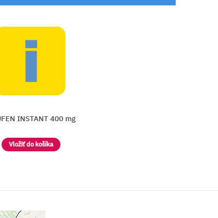
g
NUROFEN pre deti Active