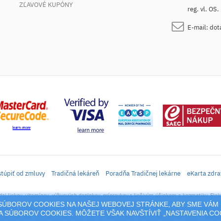
ZĽAVOVÉ KUPÓNY
reg. vl. OS
E-mail:
dot
túpiť od zmluvy
Tradičná lekáreň
Poradňa Tradičnej lekárne
eKarta zdra
daj liekov, vitamínov, výživových doplnkov, prípravkov s liečivým účinkom a kozmetiky. Elek
M SÚBOROV COOKIES NA NAŠEJ WEBOVEJ STRÁNKE, ABY SME VÁM 
rtál sa vzťahujú autorské práva a akákoľvek jeho reprodukcia (používanie, kopírovanie, šíre
 SÚBOROV COOKIES. MÔŽETE VŠAK NAVŠTÍVIŤ „NASTAVENIA C
cia jeho časti (prevzatie obrázkov, textov a pod.) podlieha predošlému písomnému súhlasu 