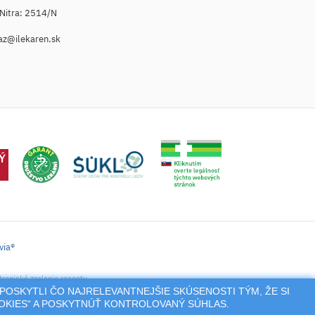
. Nitra: 2514/N
az@ilekaren.sk
via®
tronické zaslanie receptu.
POSKYTLI ČO NAJRELEVANTNEJŠIE SKÚSENOSTI TÝM, ŽE SI
nie a pod.),
OOKIES“ A POSKYTNÚŤ KONTROLOVANÝ SÚHLAS.
jeho vlastníka.