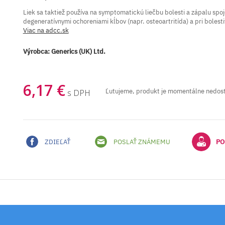
Liek sa taktiež používa na symptomatickú liečbu bolesti a zápalu spoj
degeneratívnymi ochoreniami kĺbov (napr. osteoartritída) a pri boles
Viac na adcc.sk
Výrobca:
Generics (UK) Ltd.
6,17 €
Ľutujeme, produkt je momentálne nedos
s DPH
ZDIEĽAŤ
POSLAŤ ZNÁMEMU
PO