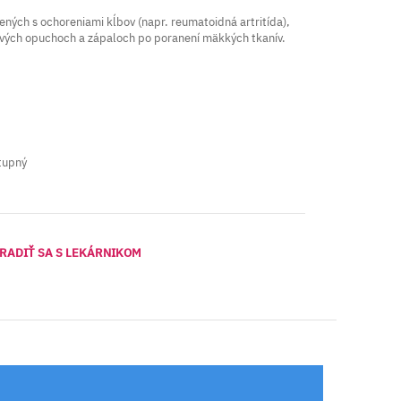
ených s ochoreniami kĺbov (napr. reumatoidná artritída),
tivých opuchoch a zápaloch po poranení mäkkých tkanív.
tupný
RADIŤ SA S LEKÁRNIKOM