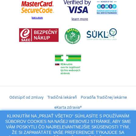
Odstúpiť od zmluvy
Tradičná lekáreň
Poradňa Tradičnej lekárne
eKarta zdravia®
KLIKNUTÍM NA „PRIJAŤ VŠETKO“ SÚHLASÍTE S POUŽÍVANÍM
iLekáreň – Zásielkový predaj liekov, vitamínov, výživových doplnkov, prípravkov s
SÚBOROV COOKIES NA NAŠEJ WEBOVEJ STRÁNKE, ABY SME
liečivým účinkom a kozmetiky. Elektronické zaslanie receptu.
VÁM POSKYTLI ČO NAJRELEVANTNEJŠIE SKÚSENOSTI TÝM,
Na tento portál sa vzťahujú autorské práva a akákoľvek jeho reprodukcia
ŽE SI ZAPAMÄTÁTE VAŠE PREFERENCIE TÝKAJÚCE SA
(používanie, kopírovanie, šírenie a pod.),