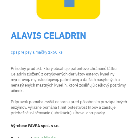
ALAVIS CELADRIN
cps pre psy a mačky 1x60 ks
Prírodný produkt, ktorý obsahuje patentovo chránenú látku
Celadrin zloženú z cetylovaných derivátov esterov kyseliny
myristovej, myristoolejovej, palmitovej a ďalších nasýtených a
nenasýtených mastných kyselín, ktoré zosilňujú celkový pozitívny
účinok.
Prípravok pomáha zvýšiť ochranu pred pôsobením prozápalových
enzýmov, výrazne pomáha tlmiť bolestivosť kĺbov a zaisťuje
priebežné zvlhčovanie (lubrikáciu) kĺbovej chrupavky.
Výrobca:
FAVEA spol. s r.o.