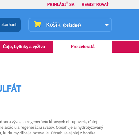
PRIHLÁSIŤ SA
REGISTROVAŤ
Košík
lekárňach
(prázdne)
Čaje, bylinky a výživa
Pre zvieratá
ULFÁT
dporu vývoja a regeneráciu kĺbových chrupaviek, ďalej
relaxáciu a regeneráciu svalov. Obsahuje aj hydrolyzovaný
), kurkumy dlhej a boswelie. Obsahuje aj olej z boráka