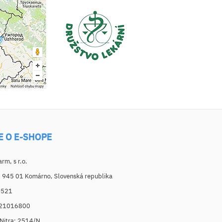
E O E-SHOPE
m, s r.o.
, 945 01 Komárno, Slovenská republika
6521
021016800
. Nitra: 2514/N