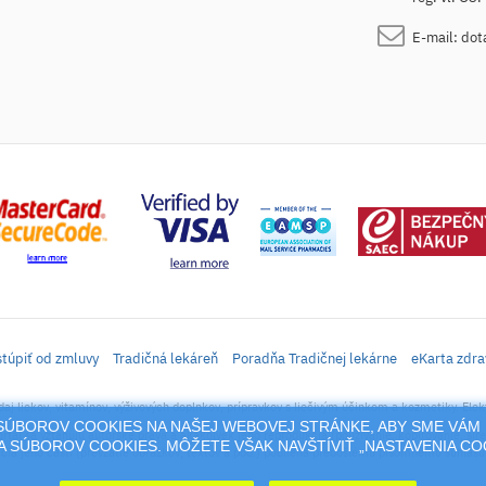
E-mail:
dot
túpiť od zmluvy
Tradičná lekáreň
Poradňa Tradičnej lekárne
eKarta zdra
daj liekov, vitamínov, výživových doplnkov, prípravkov s liečivým účinkom a kozmetiky. Elek
M SÚBOROV COOKIES NA NAŠEJ WEBOVEJ STRÁNKE, ABY SME VÁM 
rtál sa vzťahujú autorské práva a akákoľvek jeho reprodukcia (používanie, kopírovanie, šíre
 SÚBOROV COOKIES. MÔŽETE VŠAK NAVŠTÍVIŤ „NASTAVENIA C
cia jeho časti (prevzatie obrázkov, textov a pod.) podlieha predošlému písomnému súhlasu 