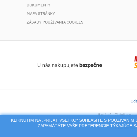
DOKUMENTY
MAPA STRÁNKY
ZÁSADY POUŽÍVANIA COOKIES
U nás nakupujete
bezpečne
Ods
iLekáreň – Zásielkový pre
KLIKNUTÍM NA „PRIJAŤ VŠETKO“ SÚHLASÍTE S POUŽÍVANÍ
Na tento po
ZAPAMÄTÁTE VAŠE PREFERENCIE TÝKAJÚCE SA
alebo reproduk