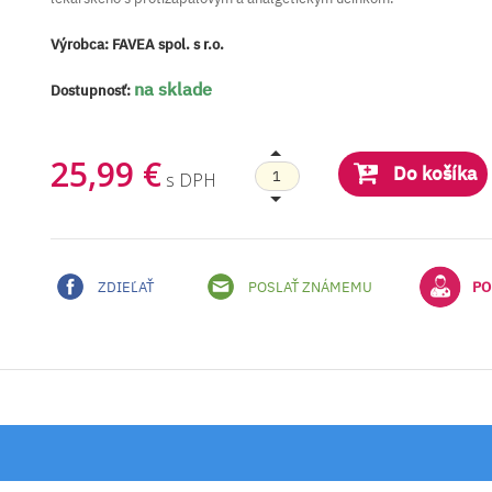
Výrobca:
FAVEA spol. s r.o.
na sklade
Dostupnosť:
25,99 €
Do košíka
s DPH
ZDIEĽAŤ
POSLAŤ ZNÁMEMU
PO