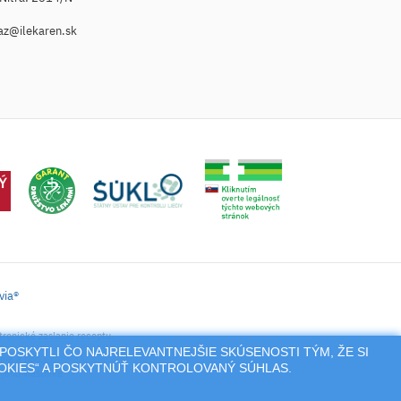
az@ilekaren.sk
via®
tronické zaslanie receptu.
POSKYTLI ČO NAJRELEVANTNEJŠIE SKÚSENOSTI TÝM, ŽE SI
nie a pod.),
OOKIES“ A POSKYTNÚŤ KONTROLOVANÝ SÚHLAS.
jeho vlastníka.