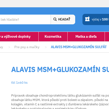
HĽADAŤ
výdaj v
100
y a výživové doplnky
Kozmetika
Matka a dieťa
vy
>
Pre psy a mačky
>
ALAVIS MSM+GLUKOZAMÍN SULFÁT
ALAVIS MSM+GLUKOZAMÍN S
tbl 1x60 ks
Prípravok obsahuje chondroprotektívnu látku glukózamín sulfát na po
obsahuje látku MSM, ktorá pôsobí proti bolesti a zápalom, pôsobí na 
kolagén, vitamín C a rastlinné extrakty z ďumbiera lekárskeho (zázvor
lekárskeho s protizápalovým a analgetickým účinkom.