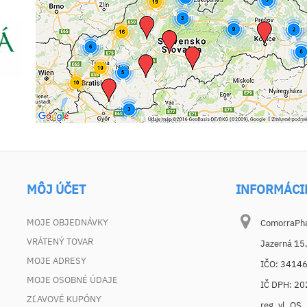
MÔJ ÚČET
INFORMÁCI
MOJE OBJEDNÁVKY
ComorraPhar
VRÁTENÝ TOVAR
Jazerná 15
MOJE ADRESY
IČO: 3414
MOJE OSOBNÉ ÚDAJE
IČ DPH: 2
ZĽAVOVÉ KUPÓNY
reg. vl. OS