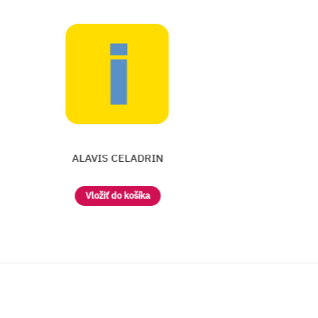
RIN
ALAVIS 5
a
Vložiť do košíka