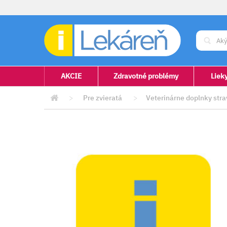
AKCIE
Zdravotné problémy
Liek
>
Pre zvieratá
>
Veterinárne doplnky stra