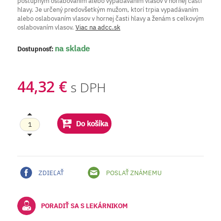
postupným oslabovaním alebo vypadávaním vlasov v hornej časti
hlavy. Je určený predovšetkým mužom, ktorí trpia vypadávaním
alebo oslabovaním vlasov v hornej časti hlavy a ženám s celkovým
oslabovaním vlasov.
Viac na adcc.sk
na sklade
Dostupnosť:
44,32 €
s DPH
Do košíka
ZDIEĽAŤ
POSLAŤ ZNÁMEMU
PORADIŤ SA S LEKÁRNIKOM