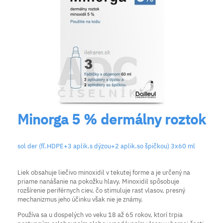
Minorga 5 % dermálny roztok
sol der (fľ.HDPE+3 aplik.s dýzou+2 aplik.so špičkou) 3x60 ml
Liek obsahuje liečivo minoxidil v tekutej forme a je určený na
priame nanášanie na pokožku hlavy. Minoxidil spôsobuje
rozšírenie periférnych ciev, čo stimuluje rast vlasov, presný
mechanizmus jeho účinku však nie je známy.
Používa sa u dospelých vo veku 18 až 65 rokov, ktorí trpia