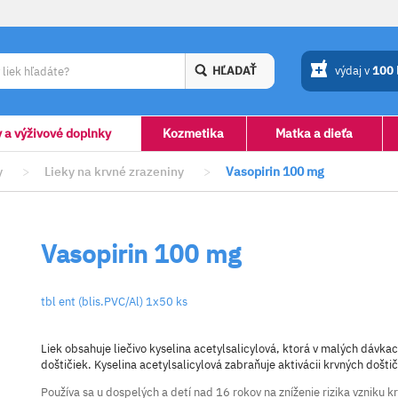
HĽADAŤ
výdaj v
100
y a výživové doplnky
Kozmetika
Matka a dieťa
y
>
Lieky na krvné zrazeniny
>
Vasopirin 100 mg
Vasopirin 100 mg
tbl ent (blis.PVC/Al) 1x50 ks
Liek obsahuje liečivo kyselina acetylsalicylová, ktorá v malých dávka
doštičiek. Kyselina acetylsalicylová zabraňuje aktivácii krvných doštič
Používa sa u dospelých a detí nad 16 rokov na zníženie rizika vzniku k