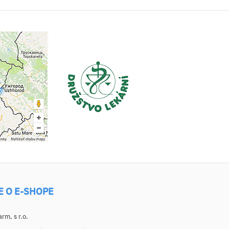
E O E-SHOPE
m, s r.o.