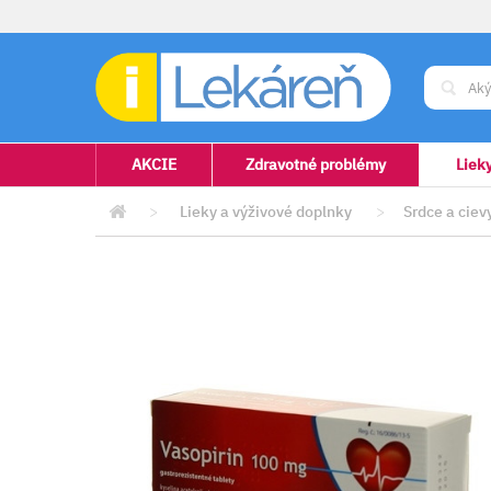
AKCIE
Zdravotné problémy
Liek
>
Lieky a výživové doplnky
>
Srdce a ciev