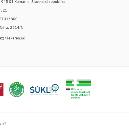
, 945 01 Komárno, Slovenská republika
6521
021016800
. Nitra: 2514/N
az@ilekaren.sk
via®