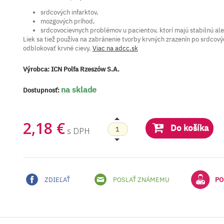
srdcových infarktov,
mozgových príhod,
srdcovocievnych problémov u pacientov, ktorí majú stabilnú ale
Liek sa tiež používa na zabránenie tvorby krvných zrazenín po srdcový
odblokovať krvné cievy.
Viac na adcc.sk
Výrobca:
ICN Polfa Rzeszów S.A.
na sklade
Dostupnosť:
2,18 €
Do košíka
s DPH
ZDIEĽAŤ
POSLAŤ ZNÁMEMU
PO