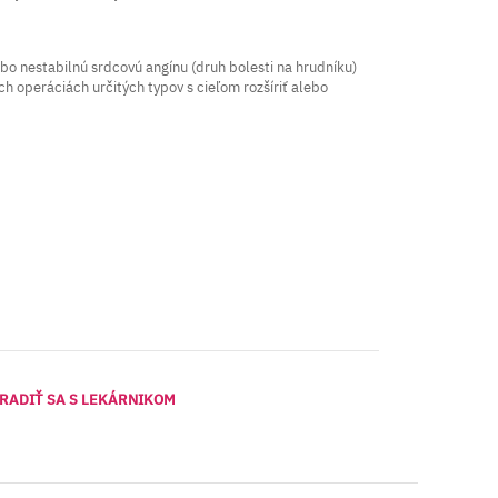
bo nestabilnú srdcovú angínu (druh bolesti na hrudníku)
ch operáciách určitých typov s cieľom rozšíriť alebo
RADIŤ SA S LEKÁRNIKOM