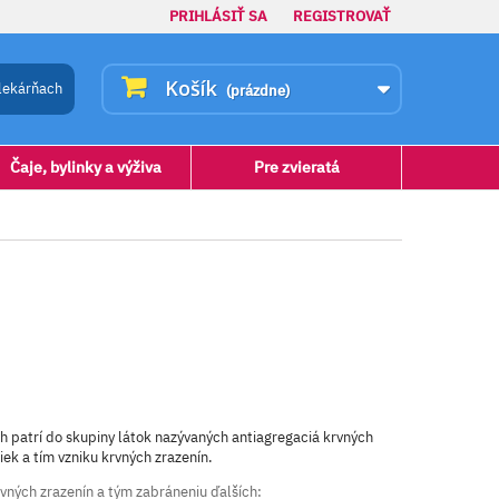
PRIHLÁSIŤ SA
REGISTROVAŤ
Košík
lekárňach
(prázdne)
Čaje, bylinky a výživa
Pre zvieratá
ch patrí do skupiny látok nazývaných antiagregaciá krvných
iek a tím vzniku krvných zrazenín.
rvných zrazenín a tým zabráneniu ďalších: