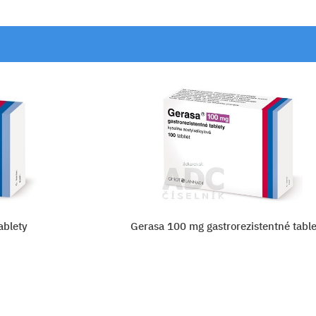
tné tablety
Dr. Müller Arniková masť
Vložiť do košíka