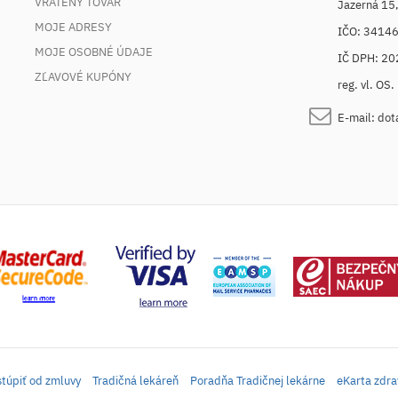
VRÁTENÝ TOVAR
Jazerná 15
MOJE ADRESY
IČO: 3414
MOJE OSOBNÉ ÚDAJE
IČ DPH: 2
ZĽAVOVÉ KUPÓNY
reg. vl. OS
E-mail:
dot
túpiť od zmluvy
Tradičná lekáreň
Poradňa Tradičnej lekárne
eKarta zdra