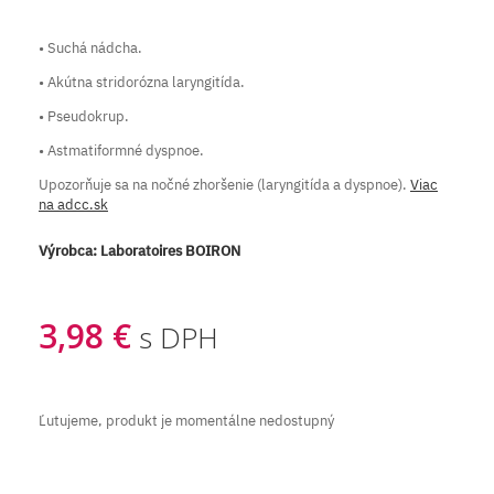
• Suchá nádcha.
• Akútna stridorózna laryngitída.
• Pseudokrup.
• Astmatiformné dyspnoe.
Upozorňuje sa na nočné zhoršenie (laryngitída a dyspnoe).
Viac
na adcc.sk
Výrobca:
Laboratoires BOIRON
3,98 €
s DPH
Ľutujeme, produkt je momentálne nedostupný