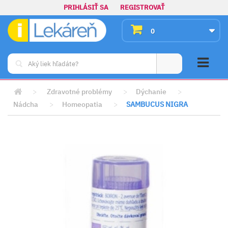
PRIHLÁSIŤ SA
REGISTROVAŤ
0
>
Zdravotné problémy
>
Dýchanie
>
Nádcha
>
Homeopatia
>
SAMBUCUS NIGRA