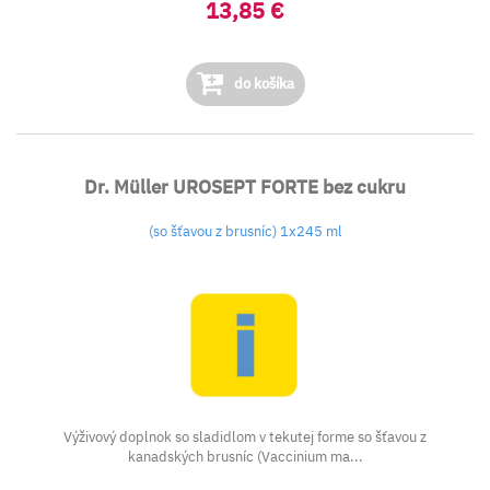
13,85 €
do košíka
Dr. Müller UROSEPT FORTE bez cukru
(so šťavou z brusníc) 1x245 ml
Výživový doplnok so sladidlom v tekutej forme so šťavou z
kanadských brusníc (Vaccinium ma...