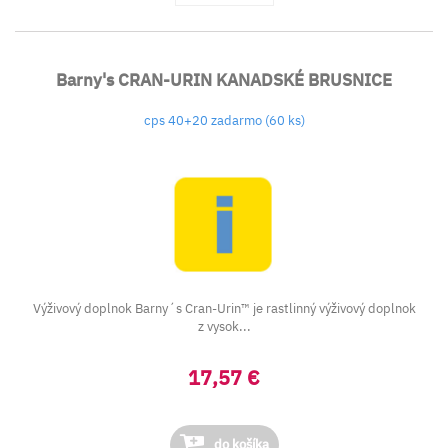
Barny's CRAN-URIN KANADSKÉ BRUSNICE
cps 40+20 zadarmo (60 ks)
Výživový doplnok Barny´s Cran-Urin™ je rastlinný výživový doplnok
z vysok...
17,57 €
do košíka