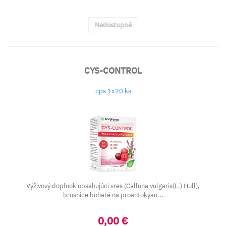
Nedostupné
CYS-CONTROL
cps 1x20 ks
Výživový doplnok obsahujúci vres (Calluna vulgaris(L.) Hull),
brusnice bohaté na proantokyan...
0,00 €