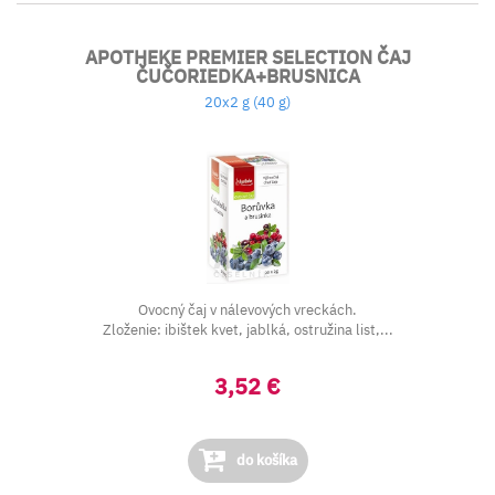
APOTHEKE PREMIER SELECTION ČAJ
ČUČORIEDKA+BRUSNICA
20x2 g (40 g)
Ovocný čaj v nálevových vreckách.
Zloženie: ibištek kvet, jablká, ostružina list,...
3,52 €
do košíka