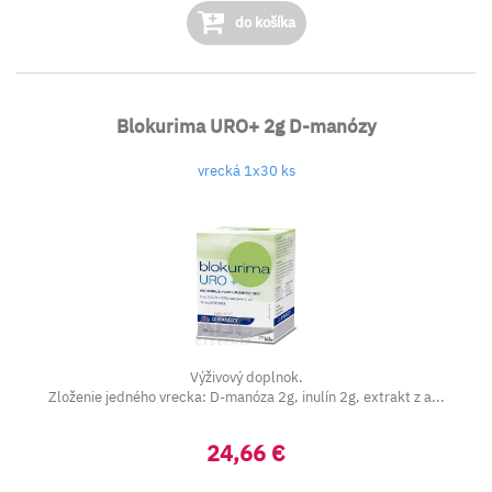
do košíka
Blokurima URO+ 2g D-manózy
vrecká 1x30 ks
Výživový doplnok.
Zloženie jedného vrecka: D-manóza 2g, inulín 2g, extrakt z a...
24,66 €