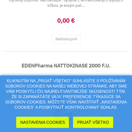
Výživový doplnok. Nattokináza - výťažok z fermentovaných sójových
bôbov, je enzým pat...
0,00 €
Nedostupné
EDENPharma NATTOKINASE 2000 F.U.
cps 1x30 ks
KLIKNUTÍM NA „PRIJAŤ VŠETKO“ SÚHLASÍTE S POUŽÍVANÍM
SÚBOROV COOKIES NA NAŠEJ WEBOVEJ STRÁNKE, ABY SME
VÁM POSKYTLI ČO NAJRELEVANTNEJŠIE SKÚSENOSTI TÝM,
ŽE SI ZAPAMÄTÁTE VAŠE PREFERENCIE TÝKAJÚCE SA
SÚBOROV COOKIES. MÔŽETE VŠAK NAVŠTÍVIŤ „NASTAVENIA
COOKIES“ A POSKYTNÚŤ KONTROLOVANÝ SÚHLAS.
NASTAVENIA COOKIES
PRIJAŤ VŠETKO