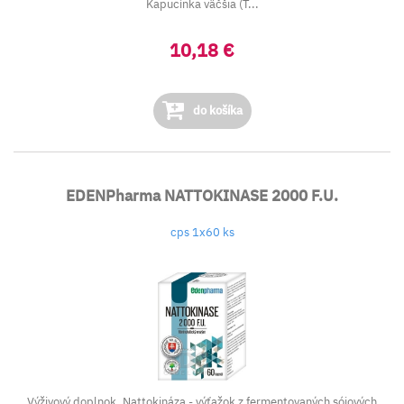
Kapucínka väčšia (T...
10,18 €
do košíka
EDENPharma NATTOKINASE 2000 F.U.
cps 1x60 ks
Výživový doplnok. Nattokináza - výťažok z fermentovaných sójových