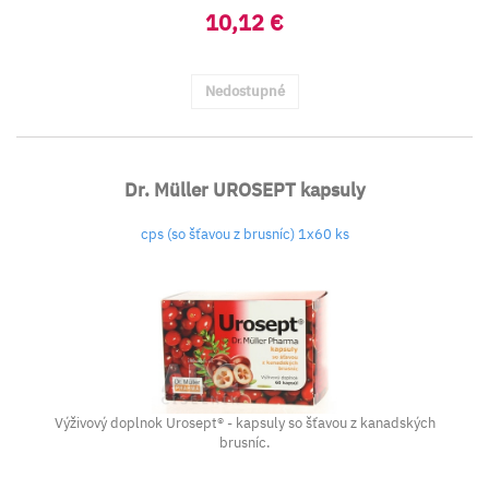
10,12 €
Nedostupné
Dr. Müller UROSEPT kapsuly
cps (so šťavou z brusníc) 1x60 ks
Výživový doplnok Urosept® - kapsuly so šťavou z kanadských
brusníc.