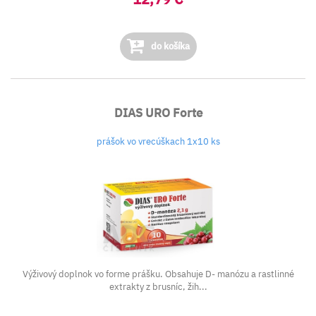
do košíka
DIAS URO Forte
prášok vo vrecúškach 1x10 ks
Výživový doplnok vo forme prášku. Obsahuje D- manózu a rastlinné
extrakty z brusníc, žih...