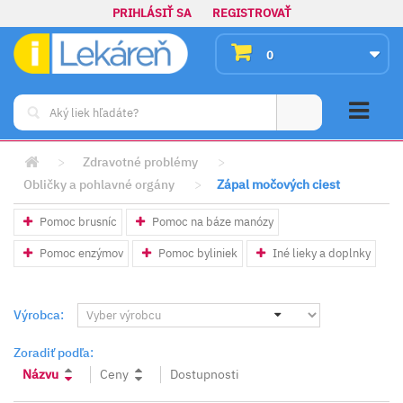
PRIHLÁSIŤ SA
REGISTROVAŤ
0
>
Zdravotné problémy
>
Obličky a pohlavné orgány
>
Zápal močových ciest
Pomoc brusníc
Pomoc na báze manózy
Pomoc enzýmov
Pomoc byliniek
Iné lieky a doplnky
Výrobca:
Zoradiť podľa:
Názvu
Ceny
Dostupnosti