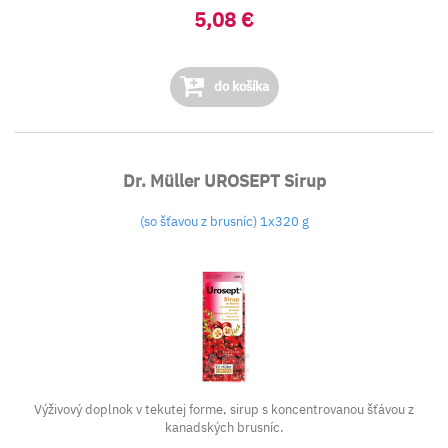
5,08 €
do košíka
Dr. Müller UROSEPT Sirup
(so šťavou z brusníc) 1x320 g
Výživový doplnok v tekutej forme, sirup s koncentrovanou šťávou z
kanadských brusníc.