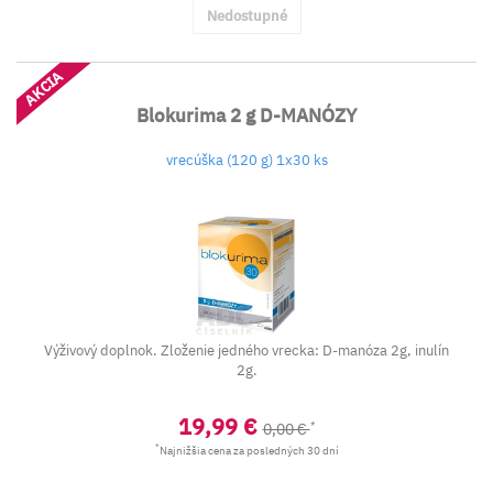
Nedostupné
AKCIA
Blokurima 2 g D-MANÓZY
vrecúška (120 g) 1x30 ks
Výživový doplnok. Zloženie jedného vrecka: D-manóza 2g, inulín
2g.
19,99 €
*
0,00 €
*
Najnižšia cena za posledných 30 dní