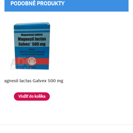
PODOBNÉ PRODUKTY
Magnesii lactas Galvex 500 mg
M
Vložiť do košíka