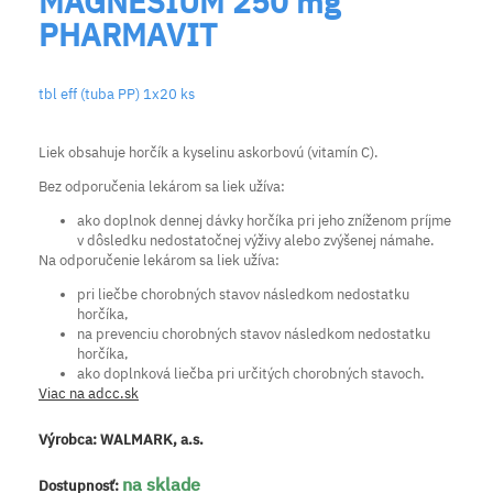
MAGNESIUM 250 mg
PHARMAVIT
tbl eff (tuba PP) 1x20 ks
Liek obsahuje horčík a kyselinu askorbovú (vitamín C).
Bez odporučenia lekárom sa liek užíva:
ako doplnok dennej dávky horčíka pri jeho zníženom príjme
v dôsledku nedostatočnej výživy alebo zvýšenej námahe.
Na odporučenie lekárom sa liek užíva:
pri liečbe chorobných stavov následkom nedostatku
horčíka,
na prevenciu chorobných stavov následkom nedostatku
horčíka,
ako doplnková liečba pri určitých chorobných stavoch.
Viac na adcc.sk
Výrobca:
WALMARK, a.s.
na sklade
Dostupnosť: