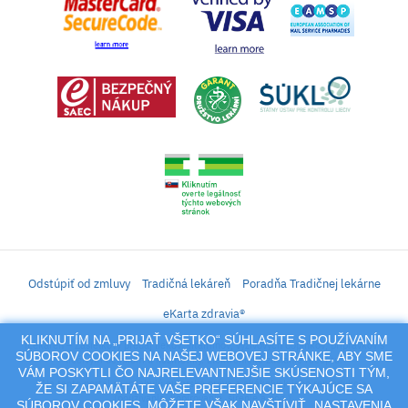
Odstúpiť od zmluvy
Tradičná lekáreň
Poradňa Tradičnej lekárne
eKarta zdravia®
KLIKNUTÍM NA „PRIJAŤ VŠETKO“ SÚHLASÍTE S POUŽÍVANÍM
iLekáreň – Zásielkový predaj liekov, vitamínov, výživových doplnkov, prípravkov s
SÚBOROV COOKIES NA NAŠEJ WEBOVEJ STRÁNKE, ABY SME
liečivým účinkom a kozmetiky. Elektronické zaslanie receptu.
VÁM POSKYTLI ČO NAJRELEVANTNEJŠIE SKÚSENOSTI TÝM,
Na tento portál sa vzťahujú autorské práva a akákoľvek jeho reprodukcia
ŽE SI ZAPAMÄTÁTE VAŠE PREFERENCIE TÝKAJÚCE SA
(používanie, kopírovanie, šírenie a pod.),
SÚBOROV COOKIES. MÔŽETE VŠAK NAVŠTÍVIŤ „NASTAVENIA