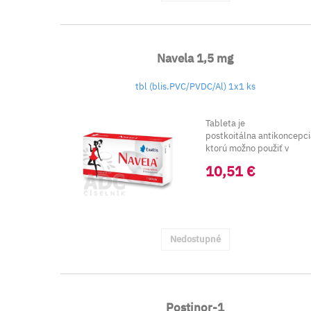
Navela 1,5 mg
tbl (blis.PVC/PVDC/Al) 1x1 ks
Tableta je
postkoitálna antikoncepci
ktorú možno použiť v
priebehu 7...
10,51 €
Nedostupné
Postinor-1