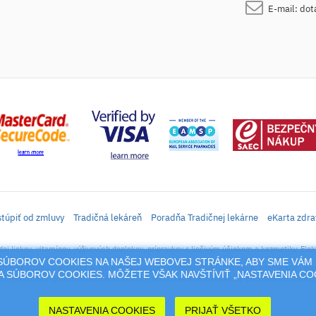
E-mail:
dot
túpiť od zmluvy
Tradičná lekáreň
Poradňa Tradičnej lekárne
eKarta zdra
daj liekov, vitamínov, výživových doplnkov, prípravkov s liečivým účinkom a kozmetiky. Elek
M SÚBOROV COOKIES NA NAŠEJ WEBOVEJ STRÁNKE, ABY SME VÁM 
rtál sa vzťahujú autorské práva a akákoľvek jeho reprodukcia (používanie, kopírovanie, šíre
 SÚBOROV COOKIES. MÔŽETE VŠAK NAVŠTÍVIŤ „NASTAVENIA C
cia jeho časti (prevzatie obrázkov, textov a pod.) podlieha predošlému písomnému súhlasu 
NASTAVENIA COOKIES
PRIJAŤ VŠETKO