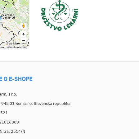
E O E-SHOPE
m, s r.o.
, 945 01 Komárno, Slovenská republika
6521
021016800
. Nitra: 2514/N