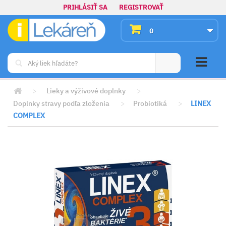
PRIHLÁSIŤ SA
REGISTROVAŤ
0
>
Lieky a výživové doplnky
>
Doplnky stravy podľa zloženia
>
Probiotiká
>
LINEX
COMPLEX