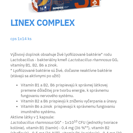
LINEX COMPLEX
cps 1x14 ks
Výživový doplnok obsahuje živé lyofilizované baktérie* rodu
Lactobacillus - bakteriálny kmeň
Lactobacillus rhamnosus
GG,
vitamíny B1, B2, B6 a zinok.
* Lyofilizované baktérie sú živé, dočasne neaktívne baktérie
(stávajú sa aktívnymi po užití)
Vitamín B1 a B2, B6 prispievajú k správnej látkovej
premene dôležitej pre tvorbu energie, k správnemu
fungovaniu nervového systému.
Vitamín B2 a B6 prispievjú k zníženiu vyčerpania a únavy.
Vitamín B6 a zinok prispievajú k správnemu fungovaniu
imunitného systému.
Aktívne látky v 1 kapsule:
10
Lactobacillus rhamnosus
GG* - 1x10
CFU (jednotky tvoriace
kolónie), vitamín B1 (tiamín) - 0,4 mg (36 %**), vitamín B2