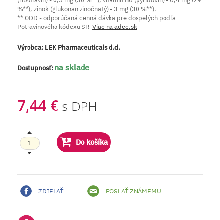
(riboflavín) - 0,5 mg (36 %**), vitamín B6 (pyridoxín) - 0,4 mg (29
%**), zinok (glukonan zinočnatý) - 3 mg (30 %**).
** ODD - odporúčaná denná dávka pre dospelých podľa
Potravinového kódexu SR
Viac na adcc.sk
Výrobca:
LEK Pharmaceuticals d.d.
na sklade
Dostupnosť:
7,44 €
s DPH
Do košíka
ZDIEĽAŤ
POSLAŤ ZNÁMEMU