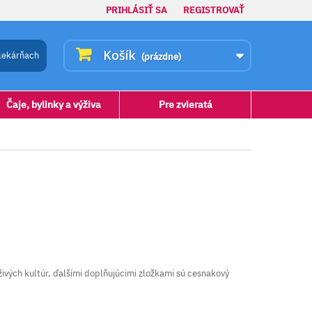
PRIHLÁSIŤ SA
REGISTROVAŤ
Košík
lekárňach
(prázdne)
Čaje, bylinky a výživa
Pre zvieratá
ivých kultúr, ďalšími doplňujúcimi zložkami sú cesnakový