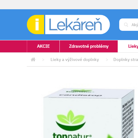
AKCIE
Zdravotné problémy
Liek
>
Lieky a výživové doplnky
>
Doplnky stra