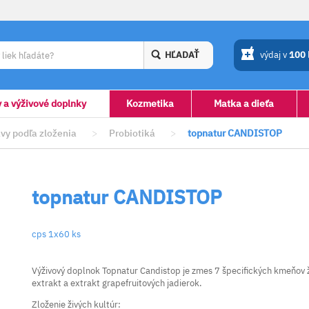
HĽADAŤ
výdaj v
100
y a výživové doplnky
Kozmetika
Matka a dieťa
vy podľa zloženia
>
Probiotiká
>
topnatur CANDISTOP
topnatur CANDISTOP
cps 1x60 ks
Výživový doplnok Topnatur Candistop je zmes 7 špecifických kmeňov ž
extrakt a extrakt grapefruitových jadierok.
Zloženie živých kultúr: