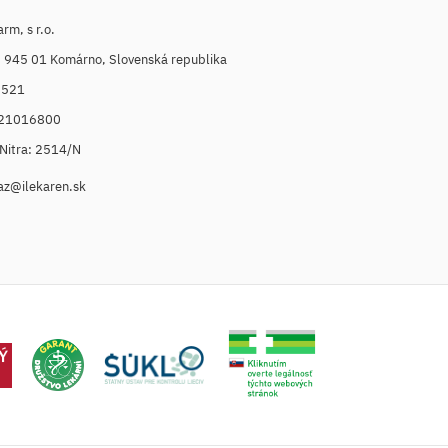
m, s r.o.
, 945 01 Komárno, Slovenská republika
6521
021016800
. Nitra: 2514/N
az@ilekaren.sk