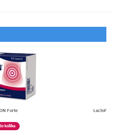
LactoFlor BioPlus žuvacie tablety
Vložiť do košíka