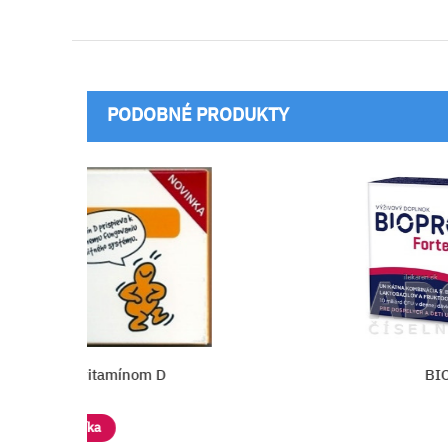
PODOBNÉ PRODUKTY
itamínom D
BIOPRON Forte
a