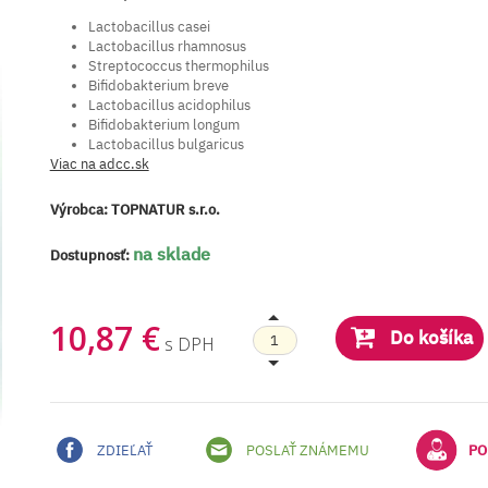
Lactobacillus casei
Lactobacillus rhamnosus
Streptococcus thermophilus
Bifidobakterium breve
Lactobacillus acidophilus
Bifidobakterium longum
Lactobacillus bulgaricus
Viac na adcc.sk
Výrobca:
TOPNATUR s.r.o.
na sklade
Dostupnosť:
10,87 €
Do košíka
s DPH
ZDIEĽAŤ
POSLAŤ ZNÁMEMU
PO