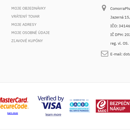
MOJE OBJEDNÁVKY
ComorraPhar
VRÁTENÝ TOVAR
Jazerná 15
MOJE ADRESY
IČO: 3414
MOJE OSOBNÉ ÚDAJE
IČ DPH: 2
ZĽAVOVÉ KUPÓNY
reg. vl. OS
E-mail:
dot