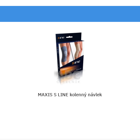
ávlek
DJ PLAYMAKER XPERT SLEEVE 
KOLENA