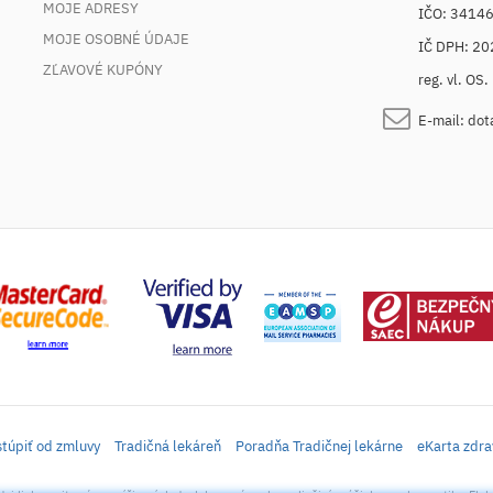
MOJE ADRESY
IČO: 3414
MOJE OSOBNÉ ÚDAJE
IČ DPH: 2
ZĽAVOVÉ KUPÓNY
reg. vl. OS
E-mail:
dot
túpiť od zmluvy
Tradičná lekáreň
Poradňa Tradičnej lekárne
eKarta zdra