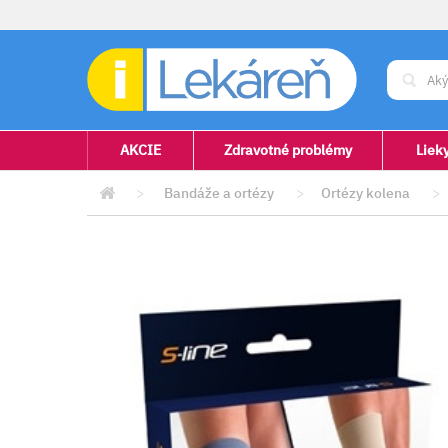
AKCIE
Zdravotné problémy
Liek
>
Bandáže a ortézy
>
Ortézy kolena
>