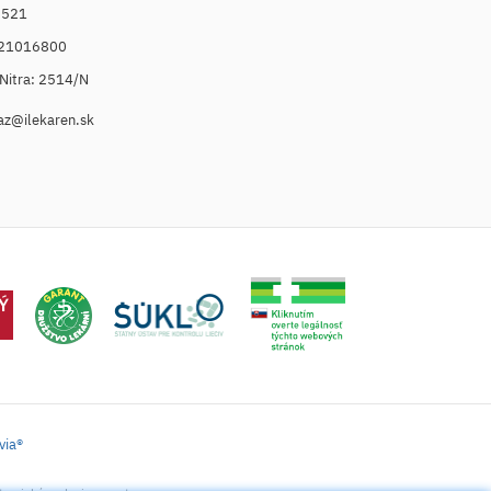
6521
021016800
. Nitra: 2514/N
az@ilekaren.sk
via®