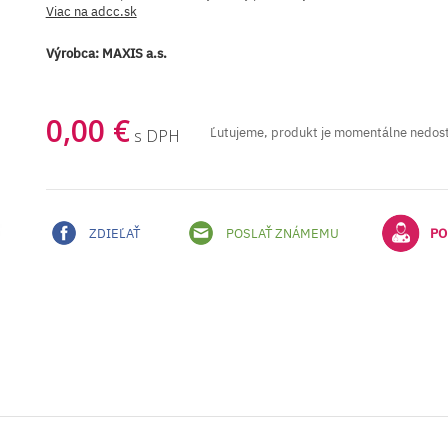
Viac na adcc.sk
Výrobca:
MAXIS a.s.
0,00 €
Ľutujeme, produkt je momentálne nedos
s DPH
ZDIEĽAŤ
POSLAŤ ZNÁMEMU
PO