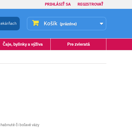
PRIHLÁSIŤ SA
REGISTROVAŤ
Košík
lekárňach
(prázdne)
Čaje, bylinky a výživa
Pre zvieratá
habnuté či boľavé väzy