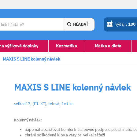
HĽADAŤ
výdaj v
100
y a výživové doplnky
Kozmetika
Matka a dieťa
MAXIS S LINE kolenný návlek
MAXIS S LINE kolenný návlek
veľkosť 7, (III. KT), telová, 1x1 ks
Kolenný návlek:
napomáha zaisťovať komfortnú a pevnú podporu pre strnuté, oc
chráni poškodené kĺby a väzy pri veľkej záťaži