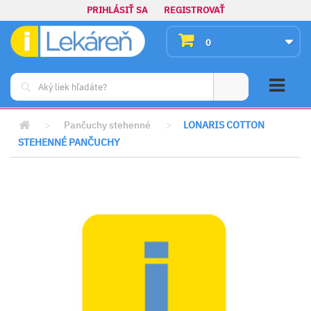
PRIHLÁSIŤ SA
REGISTROVAŤ
0
>
Pančuchy stehenné
>
LONARIS COTTON
STEHENNÉ PANČUCHY