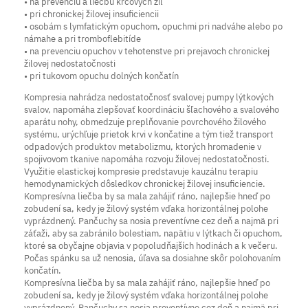
• na prevenciu a liečbu krčových žíl
• pri chronickej žilovej insuficiencii
• osobám s lymfatickým opuchom, opuchmi pri nadváhe alebo po
námahe a pri tromboflebitíde
• na prevenciu opuchov v tehotenstve pri prejavoch chronickej
žilovej nedostatočnosti
• pri tukovom opuchu dolných končatín
Kompresia nahrádza nedostatočnosť svalovej pumpy lýtkových
svalov, napomáha zlepšovať koordináciu šľachového a svalového
aparátu nohy, obmedzuje preplňovanie povrchového žilového
systému, urýchľuje prietok krvi v končatine a tým tiež transport
odpadových produktov metabolizmu, ktorých hromadenie v
spojivovom tkanive napomáha rozvoju žilovej nedostatočnosti.
Využitie elastickej kompresie predstavuje kauzálnu terapiu
hemodynamických dôsledkov chronickej žilovej insuficiencie.
Kompresívna liečba by sa mala zahájiť ráno, najlepšie hneď po
zobudení sa, kedy je žilový systém vďaka horizontálnej polohe
vyprázdnený. Pančuchy sa nosia preventívne cez deň a najmä pri
záťaži, aby sa zabránilo bolestiam, napätiu v lýtkach či opuchom,
ktoré sa obyčajne objavia v popoludňajších hodinách a k večeru.
Počas spánku sa už nenosia, úľava sa dosiahne skôr polohovaním
končatín.
Kompresívna liečba by sa mala zahájiť ráno, najlepšie hneď po
zobudení sa, kedy je žilový systém vďaka horizontálnej polohe
vyprázdnený. Pančuchy sa nosia preventívne cez deň a najmä pri