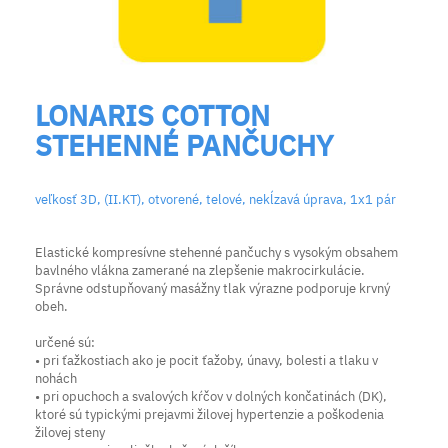
LONARIS COTTON
STEHENNÉ PANČUCHY
veľkosť 3D, (II.KT), otvorené, telové, nekĺzavá úprava, 1x1 pár
Elastické kompresívne stehenné pančuchy s vysokým obsahem
bavlného vlákna zamerané na zlepšenie makrocirkulácie.
Správne odstupňovaný masážny tlak výrazne podporuje krvný
obeh.
určené sú:
• pri ťažkostiach ako je pocit ťažoby, únavy, bolesti a tlaku v
nohách
• pri opuchoch a svalových kŕčov v dolných končatinách (DK),
ktoré sú typickými prejavmi žilovej hypertenzie a poškodenia
žilovej steny