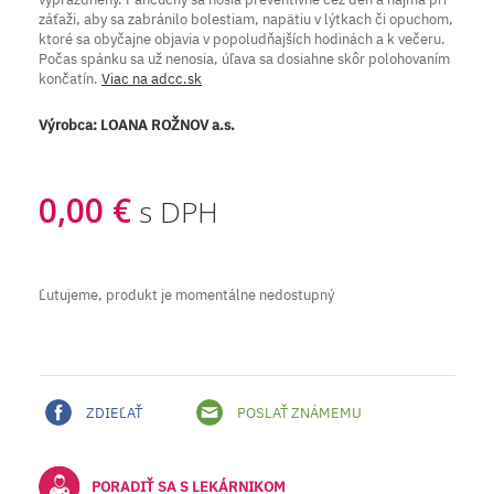
záťaži, aby sa zabránilo bolestiam, napätiu v lýtkach či opuchom,
ktoré sa obyčajne objavia v popoludňajších hodinách a k večeru.
Počas spánku sa už nenosia, úľava sa dosiahne skôr polohovaním
končatín.
Viac na adcc.sk
Výrobca:
LOANA ROŽNOV a.s.
0,00 €
s DPH
Ľutujeme, produkt je momentálne nedostupný
ZDIEĽAŤ
POSLAŤ ZNÁMEMU
PORADIŤ SA S LEKÁRNIKOM