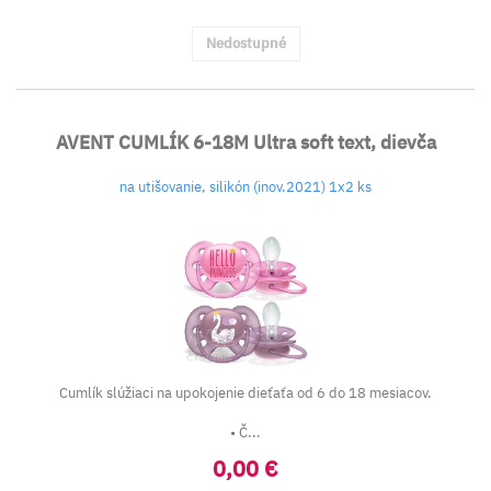
Nedostupné
AVENT CUMLÍK 6-18M Ultra soft text, dievča
na utišovanie, silikón (inov.2021) 1x2 ks
Cumlík slúžiaci na upokojenie dieťaťa od 6 do 18 mesiacov.
• Č...
0,00 €