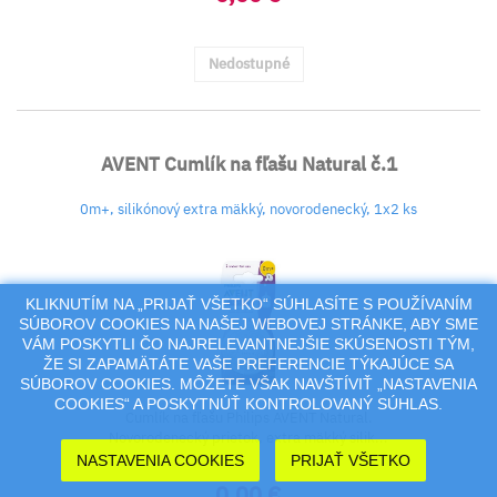
Nedostupné
AVENT Cumlík na fľašu Natural č.1
0m+, silikónový extra mäkký, novorodenecký, 1x2 ks
KLIKNUTÍM NA „PRIJAŤ VŠETKO“ SÚHLASÍTE S POUŽÍVANÍM
SÚBOROV COOKIES NA NAŠEJ WEBOVEJ STRÁNKE, ABY SME
VÁM POSKYTLI ČO NAJRELEVANTNEJŠIE SKÚSENOSTI TÝM,
ŽE SI ZAPAMÄTÁTE VAŠE PREFERENCIE TÝKAJÚCE SA
SÚBOROV COOKIES. MÔŽETE VŠAK NAVŠTÍVIŤ „NASTAVENIA
COOKIES“ A POSKYTNÚŤ KONTROLOVANÝ SÚHLAS.
Cumlík na fľašu Philips AVENT Natural.
Novorodenecký prietok, extra mäkký silik...
NASTAVENIA COOKIES
PRIJAŤ VŠETKO
0,00 €