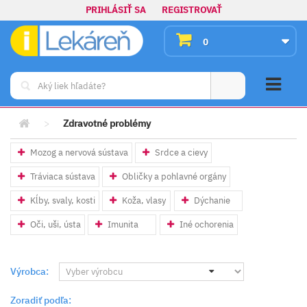
PRIHLÁSIŤ SA
REGISTROVAŤ
0
>
Zdravotné problémy
Mozog a nervová sústava
Srdce a cievy
Tráviaca sústava
Obličky a pohlavné orgány
Kĺby, svaly, kosti
Koža, vlasy
Dýchanie
Oči, uši, ústa
Imunita
Iné ochorenia
Výrobca:
Zoradiť podľa: