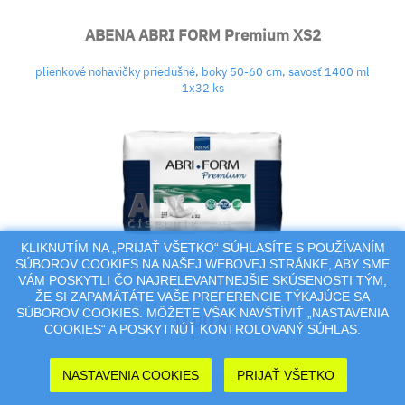
ABENA ABRI FORM Premium XS2
plienkové nohavičky priedušné, boky 50-60 cm, savosť 1400 ml
1x32 ks
KLIKNUTÍM NA „PRIJAŤ VŠETKO“ SÚHLASÍTE S POUŽÍVANÍM
Plienkové nohavičky pre pacientov so strednou až veľmi ťažkou
SÚBOROV COOKIES NA NAŠEJ WEBOVEJ STRÁNKE, ABY SME
inkontinenciou. Veľkosť ur..
VÁM POSKYTLI ČO NAJRELEVANTNEJŠIE SKÚSENOSTI TÝM,
ŽE SI ZAPAMÄTÁTE VAŠE PREFERENCIE TÝKAJÚCE SA
SÚBOROV COOKIES. MÔŽETE VŠAK NAVŠTÍVIŤ „NASTAVENIA
0,00 €
COOKIES“ A POSKYTNÚŤ KONTROLOVANÝ SÚHLAS.
NASTAVENIA COOKIES
PRIJAŤ VŠETKO
Nedostupné