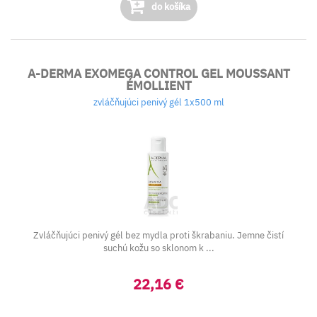
do košíka
A-DERMA EXOMEGA CONTROL GEL MOUSSANT
ÉMOLLIENT
zvláčňujúci penivý gél 1x500 ml
Zvláčňujúci penivý gél bez mydla proti škrabaniu. Jemne čistí
suchú kožu so sklonom k ...
22,16 €